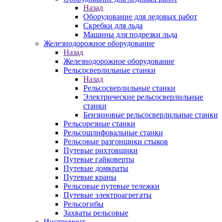
Назад
Оборудование для ледовых работ
Скребки для льда
Машины для подрезки льда
Железнодорожное оборудование
Назад
Железнодорожное оборудование
Рельсосверлильные станки
Назад
Рельсосверлильные станки
Электрические рельсосверлильные
станки
Бензиновые рельсосверлильные станки
Рельсорезные станки
Рельсошлифовальные станки
Рельсовые разгонщики стыков
Путевые рихтовщики
Путевые гайковерты
Путевые домкраты
Путевые краны
Рельсовые путевые тележки
Путевые электроагрегаты
Рельсогибы
Захваты рельсовые
Инструмент