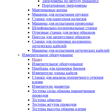
Твердомеры по методу Виккерса
Портативные твердомеры
Маятниковые копры
Машины для испытания пружин
Станки для нанесения надрезов
Машины для испытания проволоки
Шлифовально-полировальные станки
Отрезные станки для резки образцов
Прессы для запрессовки образцов
Станки для полировки волоконно-
оптических кабелей
Машины для испытания оптических кабелей
Измерительное оборудование
Назад
Измерительное оборудование
Приборы для проверки биения
Измерители длины кабеля
Станки для анализа поперечного сечения
клемм
Измерители диаметра
Тестеры силы обжима наконечников
проводов
Тестеры обмотки
Тестеры жгутов проводов
Тестеры высоты обжима клемм