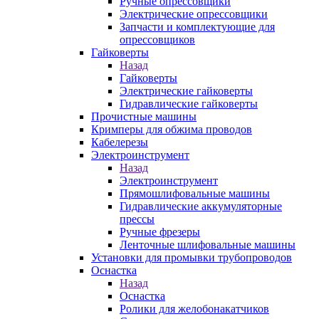
Ручные опрессовщики
Электрические опрессовщики
Запчасти и комплектующие для
опрессовщиков
Гайковерты
Назад
Гайковерты
Электрические гайковерты
Гидравлические гайковерты
Прочистные машины
Кримперы для обжима проводов
Кабелерезы
Электроинструмент
Назад
Электроинструмент
Прямошлифовальные машины
Гидравлические аккумуляторные
прессы
Ручные фрезеры
Ленточные шлифовальные машины
Установки для промывки трубопроводов
Оснастка
Назад
Оснастка
Ролики для желобонакатчиков