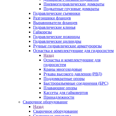
Пневмогидравлические домкраты
Подкатные грузовые домкраты
Гидравлические съемники
Разгонщики фланцев
Выравниватели фланцев
Гидравлические клинья
Гайкорезы
Гидравлические ножницы
Гидравлические цилиндры
Ручные гидравлические арматурорезы
Оснастка и комплектующие для гидросистем
Назад
Оснастка и комплектующие для
гидросистем
Краны многоходовые
Рукава высокого давления (РВД)
Поддомкратные опоры
Быстроразъемные соединения (БРС)
Плавающие опоры
Кассеты для гайковертов
Принадлежности
Сварочное оборудование
Назад
Сварочное оборудование
Сварочные аппараты