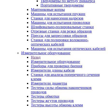
Твердомеры по методу Виккерса
Портативные твердомеры
Маятниковые копры
Машины для испытания пружин
Станки для нанесения надрезов
Машины для испытания проволоки
Шлифовально-полировальные станки
Отрезные станки для резки образцов
Прессы для запрессовки образцов
Станки для полировки волоконно-
оптических кабелей
Машины для испытания оптических кабелей
Измерительное оборудование
Назад
Измерительное оборудование
Приборы для проверки биения
Измерители длины кабеля
Станки для анализа поперечного сечения
клемм
Измерители диаметра
Тестеры силы обжима наконечников
проводов
Тестеры обмотки
Тестеры жгутов проводов
Тестеры высоты обжима клемм