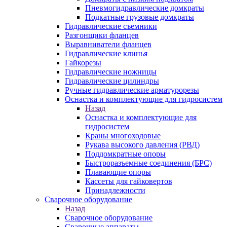
Пневмогидравлические домкраты
Подкатные грузовые домкраты
Гидравлические съемники
Разгонщики фланцев
Выравниватели фланцев
Гидравлические клинья
Гайкорезы
Гидравлические ножницы
Гидравлические цилиндры
Ручные гидравлические арматурорезы
Оснастка и комплектующие для гидросистем
Назад
Оснастка и комплектующие для
гидросистем
Краны многоходовые
Рукава высокого давления (РВД)
Поддомкратные опоры
Быстроразъемные соединения (БРС)
Плавающие опоры
Кассеты для гайковертов
Принадлежности
Сварочное оборудование
Назад
Сварочное оборудование
Сварочные аппараты