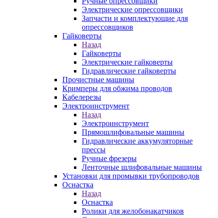
Ручные опрессовщики
Электрические опрессовщики
Запчасти и комплектующие для
опрессовщиков
Гайковерты
Назад
Гайковерты
Электрические гайковерты
Гидравлические гайковерты
Прочистные машины
Кримперы для обжима проводов
Кабелерезы
Электроинструмент
Назад
Электроинструмент
Прямошлифовальные машины
Гидравлические аккумуляторные
прессы
Ручные фрезеры
Ленточные шлифовальные машины
Установки для промывки трубопроводов
Оснастка
Назад
Оснастка
Ролики для желобонакатчиков