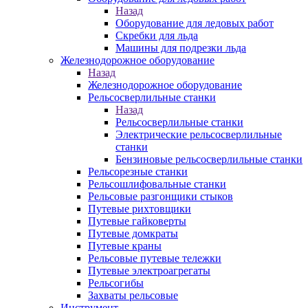
Назад
Оборудование для ледовых работ
Скребки для льда
Машины для подрезки льда
Железнодорожное оборудование
Назад
Железнодорожное оборудование
Рельсосверлильные станки
Назад
Рельсосверлильные станки
Электрические рельсосверлильные
станки
Бензиновые рельсосверлильные станки
Рельсорезные станки
Рельсошлифовальные станки
Рельсовые разгонщики стыков
Путевые рихтовщики
Путевые гайковерты
Путевые домкраты
Путевые краны
Рельсовые путевые тележки
Путевые электроагрегаты
Рельсогибы
Захваты рельсовые
Инструмент