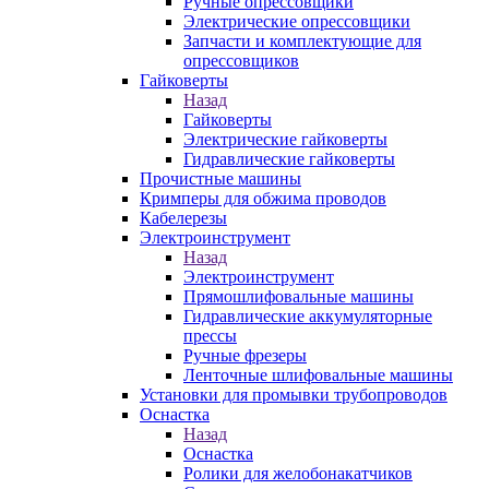
Ручные опрессовщики
Электрические опрессовщики
Запчасти и комплектующие для
опрессовщиков
Гайковерты
Назад
Гайковерты
Электрические гайковерты
Гидравлические гайковерты
Прочистные машины
Кримперы для обжима проводов
Кабелерезы
Электроинструмент
Назад
Электроинструмент
Прямошлифовальные машины
Гидравлические аккумуляторные
прессы
Ручные фрезеры
Ленточные шлифовальные машины
Установки для промывки трубопроводов
Оснастка
Назад
Оснастка
Ролики для желобонакатчиков