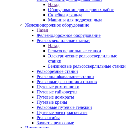
Назад
Оборудование для ледовых работ
Скребки для льда
Машины для подрезки льда
Железнодорожное оборудование
Назад
Железнодорожное оборудование
Рельсосверлильные станки
Назад
Рельсосверлильные станки
Электрические рельсосверлильные
станки
Бензиновые рельсосверлильные станки
Рельсорезные станки
Рельсошлифовальные станки
Рельсовые разгонщики стыков
Путевые рихтовщики
Путевые гайковерты
Путевые домкраты
Путевые краны
Рельсовые путевые тележки
Путевые электроагрегаты
Рельсогибы
Захваты рельсовые
Инструмент