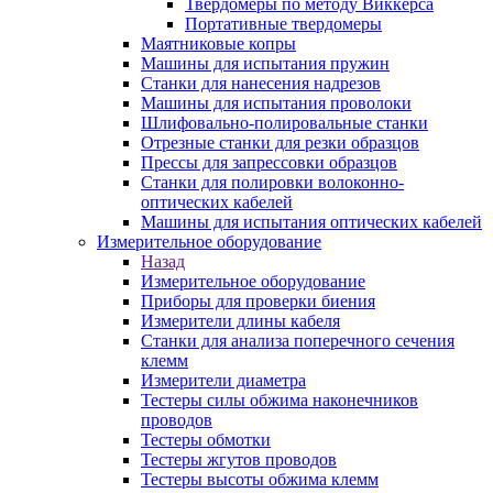
Твердомеры по методу Виккерса
Портативные твердомеры
Маятниковые копры
Машины для испытания пружин
Станки для нанесения надрезов
Машины для испытания проволоки
Шлифовально-полировальные станки
Отрезные станки для резки образцов
Прессы для запрессовки образцов
Станки для полировки волоконно-
оптических кабелей
Машины для испытания оптических кабелей
Измерительное оборудование
Назад
Измерительное оборудование
Приборы для проверки биения
Измерители длины кабеля
Станки для анализа поперечного сечения
клемм
Измерители диаметра
Тестеры силы обжима наконечников
проводов
Тестеры обмотки
Тестеры жгутов проводов
Тестеры высоты обжима клемм