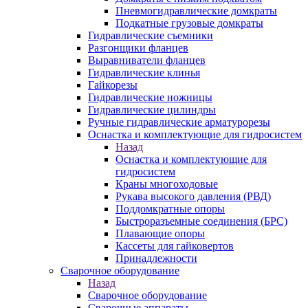
Пневмогидравлические домкраты
Подкатные грузовые домкраты
Гидравлические съемники
Разгонщики фланцев
Выравниватели фланцев
Гидравлические клинья
Гайкорезы
Гидравлические ножницы
Гидравлические цилиндры
Ручные гидравлические арматурорезы
Оснастка и комплектующие для гидросистем
Назад
Оснастка и комплектующие для
гидросистем
Краны многоходовые
Рукава высокого давления (РВД)
Поддомкратные опоры
Быстроразъемные соединения (БРС)
Плавающие опоры
Кассеты для гайковертов
Принадлежности
Сварочное оборудование
Назад
Сварочное оборудование
Сварочные аппараты