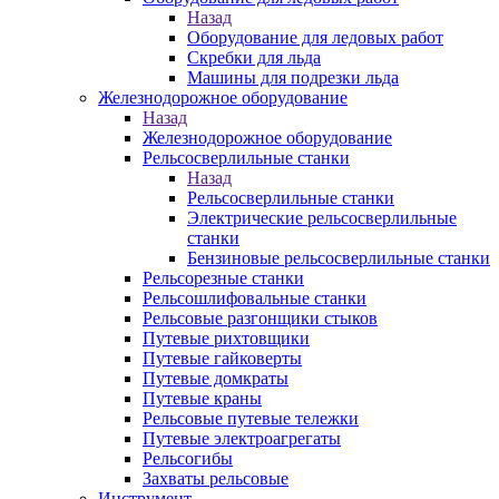
Назад
Оборудование для ледовых работ
Скребки для льда
Машины для подрезки льда
Железнодорожное оборудование
Назад
Железнодорожное оборудование
Рельсосверлильные станки
Назад
Рельсосверлильные станки
Электрические рельсосверлильные
станки
Бензиновые рельсосверлильные станки
Рельсорезные станки
Рельсошлифовальные станки
Рельсовые разгонщики стыков
Путевые рихтовщики
Путевые гайковерты
Путевые домкраты
Путевые краны
Рельсовые путевые тележки
Путевые электроагрегаты
Рельсогибы
Захваты рельсовые
Инструмент