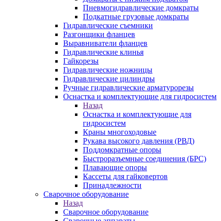
Пневмогидравлические домкраты
Подкатные грузовые домкраты
Гидравлические съемники
Разгонщики фланцев
Выравниватели фланцев
Гидравлические клинья
Гайкорезы
Гидравлические ножницы
Гидравлические цилиндры
Ручные гидравлические арматурорезы
Оснастка и комплектующие для гидросистем
Назад
Оснастка и комплектующие для
гидросистем
Краны многоходовые
Рукава высокого давления (РВД)
Поддомкратные опоры
Быстроразъемные соединения (БРС)
Плавающие опоры
Кассеты для гайковертов
Принадлежности
Сварочное оборудование
Назад
Сварочное оборудование
Сварочные аппараты