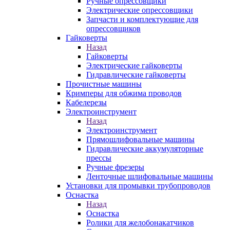
Ручные опрессовщики
Электрические опрессовщики
Запчасти и комплектующие для
опрессовщиков
Гайковерты
Назад
Гайковерты
Электрические гайковерты
Гидравлические гайковерты
Прочистные машины
Кримперы для обжима проводов
Кабелерезы
Электроинструмент
Назад
Электроинструмент
Прямошлифовальные машины
Гидравлические аккумуляторные
прессы
Ручные фрезеры
Ленточные шлифовальные машины
Установки для промывки трубопроводов
Оснастка
Назад
Оснастка
Ролики для желобонакатчиков