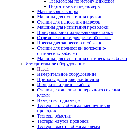
Твердомеры по методу Виккерса
Портативные твердомеры
Маятниковые копры
Машины для испытания пружин
Станки для нанесения надрезов
Машины для испытания проволоки
Шлифовально-полировальные станки
Отрезные станки для резки образцов
Прессы для запрессовки образцов
Станки для полировки волоконно-
оптических кабелей
Машины для испытания оптических кабелей
Измерительное оборудование
Назад
Измерительное оборудование
Приборы для проверки биения
Измерители длины кабеля
Станки для анализа поперечного сечения
клемм
Измерители диаметра
Тестеры силы обжима наконечников
проводов
Тестеры обмотки
Тестеры жгутов проводов
Тестеры высоты обжима клемм