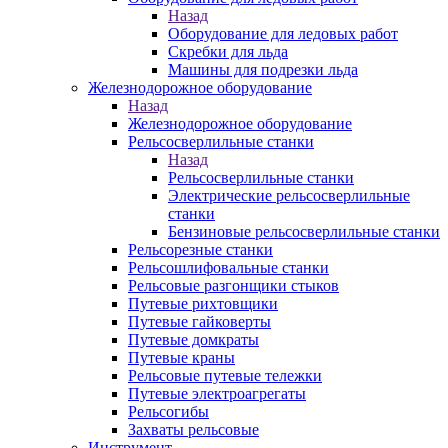
Назад
Оборудование для ледовых работ
Скребки для льда
Машины для подрезки льда
Железнодорожное оборудование
Назад
Железнодорожное оборудование
Рельсосверлильные станки
Назад
Рельсосверлильные станки
Электрические рельсосверлильные
станки
Бензиновые рельсосверлильные станки
Рельсорезные станки
Рельсошлифовальные станки
Рельсовые разгонщики стыков
Путевые рихтовщики
Путевые гайковерты
Путевые домкраты
Путевые краны
Рельсовые путевые тележки
Путевые электроагрегаты
Рельсогибы
Захваты рельсовые
Инструмент