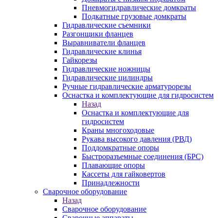
Пневмогидравлические домкраты
Подкатные грузовые домкраты
Гидравлические съемники
Разгонщики фланцев
Выравниватели фланцев
Гидравлические клинья
Гайкорезы
Гидравлические ножницы
Гидравлические цилиндры
Ручные гидравлические арматурорезы
Оснастка и комплектующие для гидросистем
Назад
Оснастка и комплектующие для
гидросистем
Краны многоходовые
Рукава высокого давления (РВД)
Поддомкратные опоры
Быстроразъемные соединения (БРС)
Плавающие опоры
Кассеты для гайковертов
Принадлежности
Сварочное оборудование
Назад
Сварочное оборудование
Сварочные аппараты