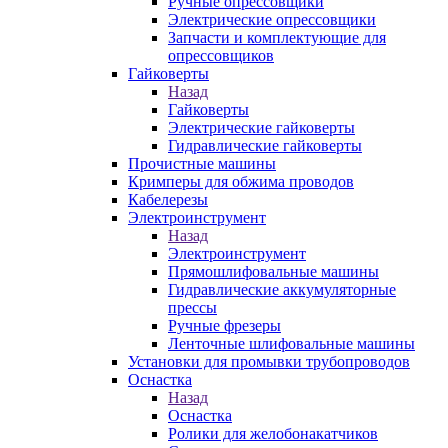
Ручные опрессовщики
Электрические опрессовщики
Запчасти и комплектующие для
опрессовщиков
Гайковерты
Назад
Гайковерты
Электрические гайковерты
Гидравлические гайковерты
Прочистные машины
Кримперы для обжима проводов
Кабелерезы
Электроинструмент
Назад
Электроинструмент
Прямошлифовальные машины
Гидравлические аккумуляторные
прессы
Ручные фрезеры
Ленточные шлифовальные машины
Установки для промывки трубопроводов
Оснастка
Назад
Оснастка
Ролики для желобонакатчиков