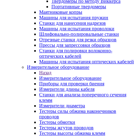
Твердомеры по методу Виккерса
Портативные твердомеры
Маятниковые копры
Машины для испытания пружин
Станки для нанесения надрезов
Машины для испытания проволоки
Шлифовально-полировальные станки
Отрезные станки для резки образцов
Прессы для запрессовки образцов
Станки для полировки волоконно-
оптических кабелей
Машины для испытания оптических кабелей
Измерительное оборудование
Назад
Измерительное оборудование
Приборы для проверки биения
Измерители длины кабеля
Станки для анализа поперечного сечения
клемм
Измерители диаметра
Тестеры силы обжима наконечников
проводов
Тестеры обмотки
Тестеры жгутов проводов
Тестеры высоты обжима клемм