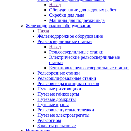
Назад
Оборудование для ледовых работ
Скребки для льда
Машины для подрезки льда
Железнодорожное оборудование
Назад
Железнодорожное оборудование
Рельсосверлильные станки
Назад
Рельсосверлильные станки
Электрические рельсосверлильные
станки
Бензиновые рельсосверлильные станки
Рельсорезные станки
Рельсошлифовальные станки
Рельсовые разгонщики стыков
Путевые рихтовщики
Путевые гайковерты
Путевые домкраты
Путевые краны
Рельсовые путевые тележки
Путевые электроагрегаты
Рельсогибы
Захваты рельсовые
Инструмент