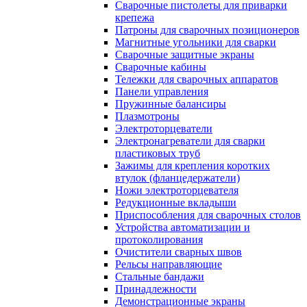
Сварочные пистолеты для приварки
крепежа
Патроны для сварочных позиционеров
Магнитные угольники для сварки
Сварочные защитные экраны
Сварочные кабины
Тележки для сварочных аппаратов
Панели управления
Пружинные балансиры
Плазмотроны
Электроторцеватели
Электронагреватели для сварки
пластиковых труб
Зажимы для крепления коротких
втулок (фланцедержатели)
Ножи электроторцевателя
Редукционные вкладыши
Приспособления для сварочных столов
Устройства автоматизации и
протоколирования
Очистители сварных швов
Рельсы направляющие
Стальные бандажи
Принадлежности
Демонстрационные экраны