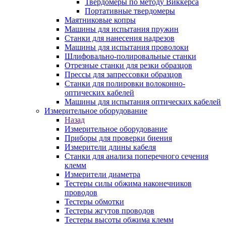
Твердомеры по методу Виккерса
Портативные твердомеры
Маятниковые копры
Машины для испытания пружин
Станки для нанесения надрезов
Машины для испытания проволоки
Шлифовально-полировальные станки
Отрезные станки для резки образцов
Прессы для запрессовки образцов
Станки для полировки волоконно-
оптических кабелей
Машины для испытания оптических кабелей
Измерительное оборудование
Назад
Измерительное оборудование
Приборы для проверки биения
Измерители длины кабеля
Станки для анализа поперечного сечения
клемм
Измерители диаметра
Тестеры силы обжима наконечников
проводов
Тестеры обмотки
Тестеры жгутов проводов
Тестеры высоты обжима клемм