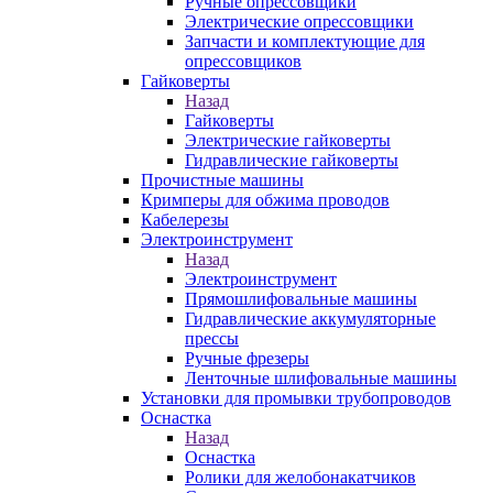
Ручные опрессовщики
Электрические опрессовщики
Запчасти и комплектующие для
опрессовщиков
Гайковерты
Назад
Гайковерты
Электрические гайковерты
Гидравлические гайковерты
Прочистные машины
Кримперы для обжима проводов
Кабелерезы
Электроинструмент
Назад
Электроинструмент
Прямошлифовальные машины
Гидравлические аккумуляторные
прессы
Ручные фрезеры
Ленточные шлифовальные машины
Установки для промывки трубопроводов
Оснастка
Назад
Оснастка
Ролики для желобонакатчиков