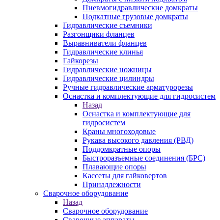
Пневмогидравлические домкраты
Подкатные грузовые домкраты
Гидравлические съемники
Разгонщики фланцев
Выравниватели фланцев
Гидравлические клинья
Гайкорезы
Гидравлические ножницы
Гидравлические цилиндры
Ручные гидравлические арматурорезы
Оснастка и комплектующие для гидросистем
Назад
Оснастка и комплектующие для
гидросистем
Краны многоходовые
Рукава высокого давления (РВД)
Поддомкратные опоры
Быстроразъемные соединения (БРС)
Плавающие опоры
Кассеты для гайковертов
Принадлежности
Сварочное оборудование
Назад
Сварочное оборудование
Сварочные аппараты