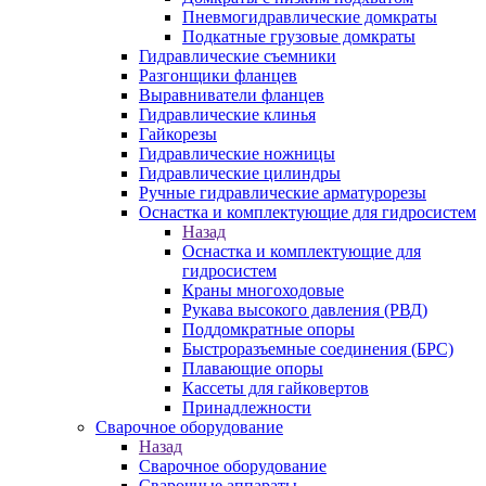
Пневмогидравлические домкраты
Подкатные грузовые домкраты
Гидравлические съемники
Разгонщики фланцев
Выравниватели фланцев
Гидравлические клинья
Гайкорезы
Гидравлические ножницы
Гидравлические цилиндры
Ручные гидравлические арматурорезы
Оснастка и комплектующие для гидросистем
Назад
Оснастка и комплектующие для
гидросистем
Краны многоходовые
Рукава высокого давления (РВД)
Поддомкратные опоры
Быстроразъемные соединения (БРС)
Плавающие опоры
Кассеты для гайковертов
Принадлежности
Сварочное оборудование
Назад
Сварочное оборудование
Сварочные аппараты