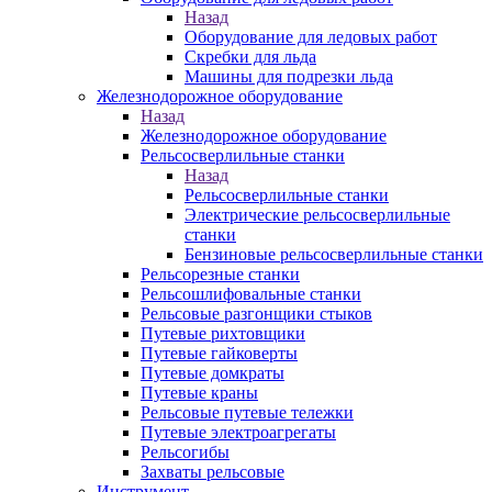
Назад
Оборудование для ледовых работ
Скребки для льда
Машины для подрезки льда
Железнодорожное оборудование
Назад
Железнодорожное оборудование
Рельсосверлильные станки
Назад
Рельсосверлильные станки
Электрические рельсосверлильные
станки
Бензиновые рельсосверлильные станки
Рельсорезные станки
Рельсошлифовальные станки
Рельсовые разгонщики стыков
Путевые рихтовщики
Путевые гайковерты
Путевые домкраты
Путевые краны
Рельсовые путевые тележки
Путевые электроагрегаты
Рельсогибы
Захваты рельсовые
Инструмент