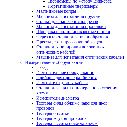
Твердомеры по методу Виккерса
Портативные твердомеры
Маятниковые копры
Машины для испытания пружин
Станки для нанесения надрезов
Машины для испытания проволоки
Шлифовально-полировальные станки
Отрезные станки для резки образцов
Прессы для запрессовки образцов
Станки для полировки волоконно-
оптических кабелей
Машины для испытания оптических кабелей
Измерительное оборудование
Назад
Измерительное оборудование
Приборы для проверки биения
Измерители длины кабеля
Станки для анализа поперечного сечения
клемм
Измерители диаметра
Тестеры силы обжима наконечников
проводов
Тестеры обмотки
Тестеры жгутов проводов
Тестеры высоты обжима клемм