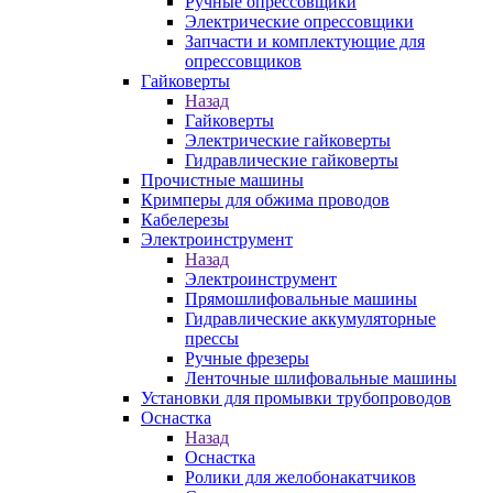
Ручные опрессовщики
Электрические опрессовщики
Запчасти и комплектующие для
опрессовщиков
Гайковерты
Назад
Гайковерты
Электрические гайковерты
Гидравлические гайковерты
Прочистные машины
Кримперы для обжима проводов
Кабелерезы
Электроинструмент
Назад
Электроинструмент
Прямошлифовальные машины
Гидравлические аккумуляторные
прессы
Ручные фрезеры
Ленточные шлифовальные машины
Установки для промывки трубопроводов
Оснастка
Назад
Оснастка
Ролики для желобонакатчиков