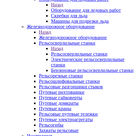
Назад
Оборудование для ледовых работ
Скребки для льда
Машины для подрезки льда
Железнодорожное оборудование
Назад
Железнодорожное оборудование
Рельсосверлильные станки
Назад
Рельсосверлильные станки
Электрические рельсосверлильные
станки
Бензиновые рельсосверлильные станки
Рельсорезные станки
Рельсошлифовальные станки
Рельсовые разгонщики стыков
Путевые рихтовщики
Путевые гайковерты
Путевые домкраты
Путевые краны
Рельсовые путевые тележки
Путевые электроагрегаты
Рельсогибы
Захваты рельсовые
Инструмент