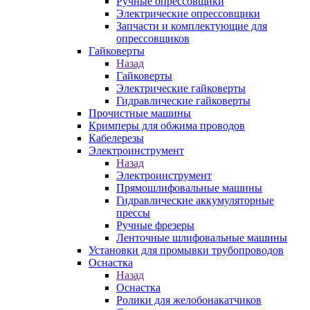
Ручные опрессовщики
Электрические опрессовщики
Запчасти и комплектующие для
опрессовщиков
Гайковерты
Назад
Гайковерты
Электрические гайковерты
Гидравлические гайковерты
Прочистные машины
Кримперы для обжима проводов
Кабелерезы
Электроинструмент
Назад
Электроинструмент
Прямошлифовальные машины
Гидравлические аккумуляторные
прессы
Ручные фрезеры
Ленточные шлифовальные машины
Установки для промывки трубопроводов
Оснастка
Назад
Оснастка
Ролики для желобонакатчиков