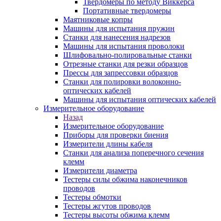
Твердомеры по методу Виккерса
Портативные твердомеры
Маятниковые копры
Машины для испытания пружин
Станки для нанесения надрезов
Машины для испытания проволоки
Шлифовально-полировальные станки
Отрезные станки для резки образцов
Прессы для запрессовки образцов
Станки для полировки волоконно-
оптических кабелей
Машины для испытания оптических кабелей
Измерительное оборудование
Назад
Измерительное оборудование
Приборы для проверки биения
Измерители длины кабеля
Станки для анализа поперечного сечения
клемм
Измерители диаметра
Тестеры силы обжима наконечников
проводов
Тестеры обмотки
Тестеры жгутов проводов
Тестеры высоты обжима клемм