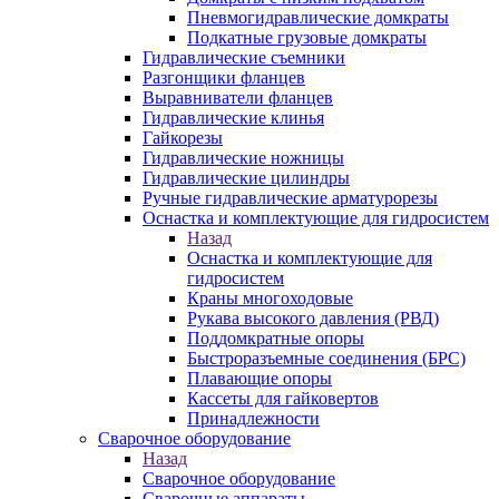
Пневмогидравлические домкраты
Подкатные грузовые домкраты
Гидравлические съемники
Разгонщики фланцев
Выравниватели фланцев
Гидравлические клинья
Гайкорезы
Гидравлические ножницы
Гидравлические цилиндры
Ручные гидравлические арматурорезы
Оснастка и комплектующие для гидросистем
Назад
Оснастка и комплектующие для
гидросистем
Краны многоходовые
Рукава высокого давления (РВД)
Поддомкратные опоры
Быстроразъемные соединения (БРС)
Плавающие опоры
Кассеты для гайковертов
Принадлежности
Сварочное оборудование
Назад
Сварочное оборудование
Сварочные аппараты