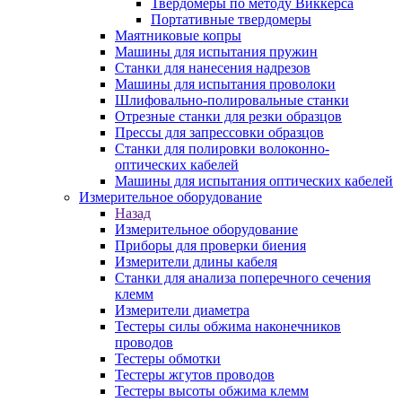
Твердомеры по методу Виккерса
Портативные твердомеры
Маятниковые копры
Машины для испытания пружин
Станки для нанесения надрезов
Машины для испытания проволоки
Шлифовально-полировальные станки
Отрезные станки для резки образцов
Прессы для запрессовки образцов
Станки для полировки волоконно-
оптических кабелей
Машины для испытания оптических кабелей
Измерительное оборудование
Назад
Измерительное оборудование
Приборы для проверки биения
Измерители длины кабеля
Станки для анализа поперечного сечения
клемм
Измерители диаметра
Тестеры силы обжима наконечников
проводов
Тестеры обмотки
Тестеры жгутов проводов
Тестеры высоты обжима клемм