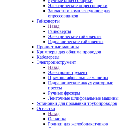
Ручные опрессовщики
Электрические опрессовщики
Запчасти и комплектующие для
опрессовщиков
Гайковерты
Назад
Гайковерты
Электрические гайковерты
Гидравлические гайковерты
Прочистные машины
Кримперы для обжима проводов
Кабелерезы
Электроинструмент
Назад
Электроинструмент
Прямошлифовальные машины
Гидравлические аккумуляторные
прессы
Ручные фрезеры
Ленточные шлифовальные машины
Установки для промывки трубопроводов
Оснастка
Назад
Оснастка
Ролики для желобонакатчиков