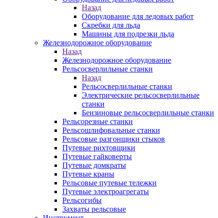
Назад
Оборудование для ледовых работ
Скребки для льда
Машины для подрезки льда
Железнодорожное оборудование
Назад
Железнодорожное оборудование
Рельсосверлильные станки
Назад
Рельсосверлильные станки
Электрические рельсосверлильные
станки
Бензиновые рельсосверлильные станки
Рельсорезные станки
Рельсошлифовальные станки
Рельсовые разгонщики стыков
Путевые рихтовщики
Путевые гайковерты
Путевые домкраты
Путевые краны
Рельсовые путевые тележки
Путевые электроагрегаты
Рельсогибы
Захваты рельсовые
Инструмент