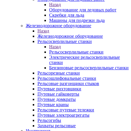
Назад
Оборудование для ледовых работ
Скребки для льда
Машины для подрезки льда
Железнодорожное оборудование
Назад
Железнодорожное оборудование
Рельсосверлильные станки
Назад
Рельсосверлильные станки
Электрические рельсосверлильные
станки
Бензиновые рельсосверлильные станки
Рельсорезные станки
Рельсошлифовальные станки
Рельсовые разгонщики стыков
Путевые рихтовщики
Путевые гайковерты
Путевые домкраты
Путевые краны
Рельсовые путевые тележки
Путевые электроагрегаты
Рельсогибы
Захваты рельсовые
Инструмент