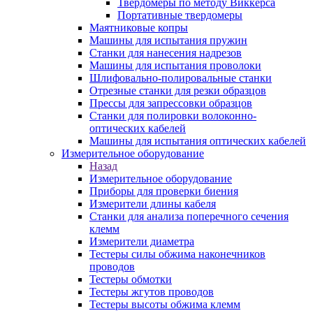
Твердомеры по методу Виккерса
Портативные твердомеры
Маятниковые копры
Машины для испытания пружин
Станки для нанесения надрезов
Машины для испытания проволоки
Шлифовально-полировальные станки
Отрезные станки для резки образцов
Прессы для запрессовки образцов
Станки для полировки волоконно-
оптических кабелей
Машины для испытания оптических кабелей
Измерительное оборудование
Назад
Измерительное оборудование
Приборы для проверки биения
Измерители длины кабеля
Станки для анализа поперечного сечения
клемм
Измерители диаметра
Тестеры силы обжима наконечников
проводов
Тестеры обмотки
Тестеры жгутов проводов
Тестеры высоты обжима клемм