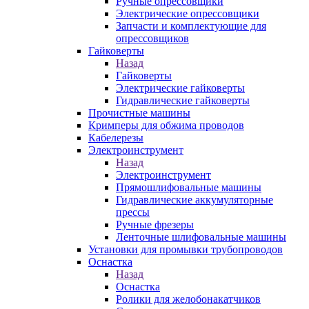
Ручные опрессовщики
Электрические опрессовщики
Запчасти и комплектующие для
опрессовщиков
Гайковерты
Назад
Гайковерты
Электрические гайковерты
Гидравлические гайковерты
Прочистные машины
Кримперы для обжима проводов
Кабелерезы
Электроинструмент
Назад
Электроинструмент
Прямошлифовальные машины
Гидравлические аккумуляторные
прессы
Ручные фрезеры
Ленточные шлифовальные машины
Установки для промывки трубопроводов
Оснастка
Назад
Оснастка
Ролики для желобонакатчиков