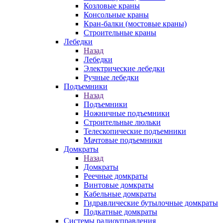
Козловые краны
Консольные краны
Кран-балки (мостовые краны)
Строительные краны
Лебедки
Назад
Лебедки
Электрические лебедки
Ручные лебедки
Подъемники
Назад
Подъемники
Ножничные подъемники
Строительные люльки
Телескопические подъемники
Мачтовые подъемники
Домкраты
Назад
Домкраты
Реечные домкраты
Винтовые домкраты
Кабельные домкраты
Гидравлические бутылочные домкраты
Подкатные домкраты
Системы радиоуправления