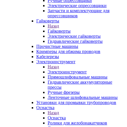
Ручные опрессовщики
Электрические опрессовщики
Запчасти и комплектующие для
опрессовщиков
Гайковерты
Назад
Гайковерты
Электрические гайковерты
Гидравлические гайковерты
Прочистные машины
Кримперы для обжима проводов
Кабелерезы
Электроинструмент
Назад
Электроинструмент
Прямошлифовальные машины
Гидравлические аккумуляторные
прессы
Ручные фрезеры
Ленточные шлифовальные машины
Установки для промывки трубопроводов
Оснастка
Назад
Оснастка
Ролики для желобонакатчиков