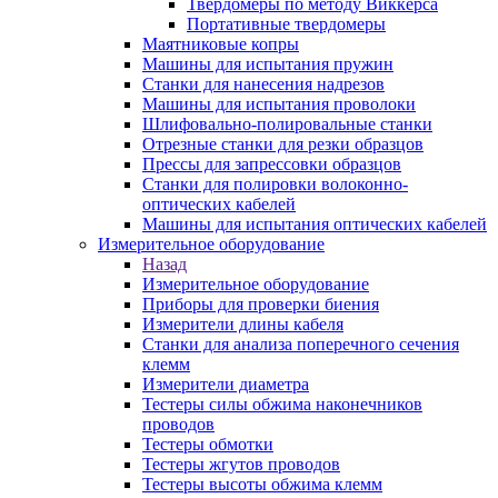
Твердомеры по методу Виккерса
Портативные твердомеры
Маятниковые копры
Машины для испытания пружин
Станки для нанесения надрезов
Машины для испытания проволоки
Шлифовально-полировальные станки
Отрезные станки для резки образцов
Прессы для запрессовки образцов
Станки для полировки волоконно-
оптических кабелей
Машины для испытания оптических кабелей
Измерительное оборудование
Назад
Измерительное оборудование
Приборы для проверки биения
Измерители длины кабеля
Станки для анализа поперечного сечения
клемм
Измерители диаметра
Тестеры силы обжима наконечников
проводов
Тестеры обмотки
Тестеры жгутов проводов
Тестеры высоты обжима клемм