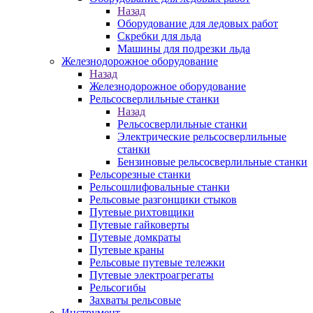
Назад
Оборудование для ледовых работ
Скребки для льда
Машины для подрезки льда
Железнодорожное оборудование
Назад
Железнодорожное оборудование
Рельсосверлильные станки
Назад
Рельсосверлильные станки
Электрические рельсосверлильные
станки
Бензиновые рельсосверлильные станки
Рельсорезные станки
Рельсошлифовальные станки
Рельсовые разгонщики стыков
Путевые рихтовщики
Путевые гайковерты
Путевые домкраты
Путевые краны
Рельсовые путевые тележки
Путевые электроагрегаты
Рельсогибы
Захваты рельсовые
Инструмент