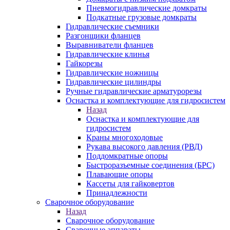
Пневмогидравлические домкраты
Подкатные грузовые домкраты
Гидравлические съемники
Разгонщики фланцев
Выравниватели фланцев
Гидравлические клинья
Гайкорезы
Гидравлические ножницы
Гидравлические цилиндры
Ручные гидравлические арматурорезы
Оснастка и комплектующие для гидросистем
Назад
Оснастка и комплектующие для
гидросистем
Краны многоходовые
Рукава высокого давления (РВД)
Поддомкратные опоры
Быстроразъемные соединения (БРС)
Плавающие опоры
Кассеты для гайковертов
Принадлежности
Сварочное оборудование
Назад
Сварочное оборудование
Сварочные аппараты