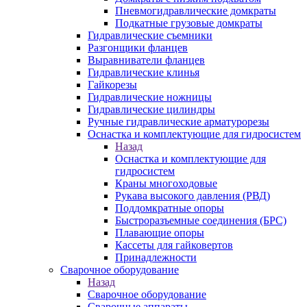
Пневмогидравлические домкраты
Подкатные грузовые домкраты
Гидравлические съемники
Разгонщики фланцев
Выравниватели фланцев
Гидравлические клинья
Гайкорезы
Гидравлические ножницы
Гидравлические цилиндры
Ручные гидравлические арматурорезы
Оснастка и комплектующие для гидросистем
Назад
Оснастка и комплектующие для
гидросистем
Краны многоходовые
Рукава высокого давления (РВД)
Поддомкратные опоры
Быстроразъемные соединения (БРС)
Плавающие опоры
Кассеты для гайковертов
Принадлежности
Сварочное оборудование
Назад
Сварочное оборудование
Сварочные аппараты