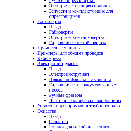
Ручные опрессовщики
Электрические опрессовщики
Запчасти и комплектующие для
опрессовщиков
Гайковерты
Назад
Гайковерты
Электрические гайковерты
Гидравлические гайковерты
Прочистные машины
Кримперы для обжима проводов
Кабелерезы
Электроинструмент
Назад
Электроинструмент
Прямошлифовальные машины
Гидравлические аккумуляторные
прессы
Ручные фрезеры
Ленточные шлифовальные машины
Установки для промывки трубопроводов
Оснастка
Назад
Оснастка
Ролики для желобонакатчиков