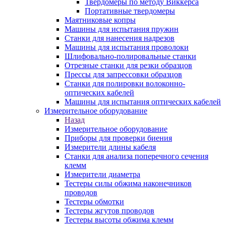
Твердомеры по методу Виккерса
Портативные твердомеры
Маятниковые копры
Машины для испытания пружин
Станки для нанесения надрезов
Машины для испытания проволоки
Шлифовально-полировальные станки
Отрезные станки для резки образцов
Прессы для запрессовки образцов
Станки для полировки волоконно-
оптических кабелей
Машины для испытания оптических кабелей
Измерительное оборудование
Назад
Измерительное оборудование
Приборы для проверки биения
Измерители длины кабеля
Станки для анализа поперечного сечения
клемм
Измерители диаметра
Тестеры силы обжима наконечников
проводов
Тестеры обмотки
Тестеры жгутов проводов
Тестеры высоты обжима клемм