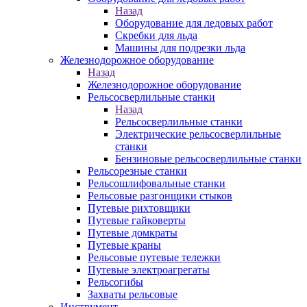
Назад
Оборудование для ледовых работ
Скребки для льда
Машины для подрезки льда
Железнодорожное оборудование
Назад
Железнодорожное оборудование
Рельсосверлильные станки
Назад
Рельсосверлильные станки
Электрические рельсосверлильные
станки
Бензиновые рельсосверлильные станки
Рельсорезные станки
Рельсошлифовальные станки
Рельсовые разгонщики стыков
Путевые рихтовщики
Путевые гайковерты
Путевые домкраты
Путевые краны
Рельсовые путевые тележки
Путевые электроагрегаты
Рельсогибы
Захваты рельсовые
Инструмент