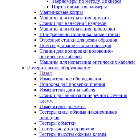
Твердомеры по методу Виккерса
Портативные твердомеры
Маятниковые копры
Машины для испытания пружин
Станки для нанесения надрезов
Машины для испытания проволоки
Шлифовально-полировальные станки
Отрезные станки для резки образцов
Прессы для запрессовки образцов
Станки для полировки волоконно-
оптических кабелей
Машины для испытания оптических кабелей
Измерительное оборудование
Назад
Измерительное оборудование
Приборы для проверки биения
Измерители длины кабеля
Станки для анализа поперечного сечения
клемм
Измерители диаметра
Тестеры силы обжима наконечников
проводов
Тестеры обмотки
Тестеры жгутов проводов
Тестеры высоты обжима клемм