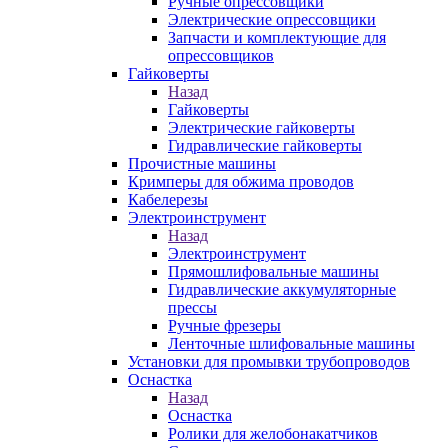
Ручные опрессовщики
Электрические опрессовщики
Запчасти и комплектующие для
опрессовщиков
Гайковерты
Назад
Гайковерты
Электрические гайковерты
Гидравлические гайковерты
Прочистные машины
Кримперы для обжима проводов
Кабелерезы
Электроинструмент
Назад
Электроинструмент
Прямошлифовальные машины
Гидравлические аккумуляторные
прессы
Ручные фрезеры
Ленточные шлифовальные машины
Установки для промывки трубопроводов
Оснастка
Назад
Оснастка
Ролики для желобонакатчиков