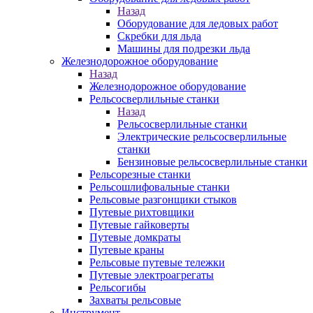
Назад
Оборудование для ледовых работ
Скребки для льда
Машины для подрезки льда
Железнодорожное оборудование
Назад
Железнодорожное оборудование
Рельсосверлильные станки
Назад
Рельсосверлильные станки
Электрические рельсосверлильные
станки
Бензиновые рельсосверлильные станки
Рельсорезные станки
Рельсошлифовальные станки
Рельсовые разгонщики стыков
Путевые рихтовщики
Путевые гайковерты
Путевые домкраты
Путевые краны
Рельсовые путевые тележки
Путевые электроагрегаты
Рельсогибы
Захваты рельсовые
Инструмент