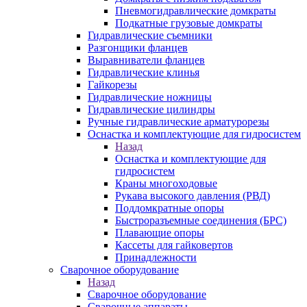
Пневмогидравлические домкраты
Подкатные грузовые домкраты
Гидравлические съемники
Разгонщики фланцев
Выравниватели фланцев
Гидравлические клинья
Гайкорезы
Гидравлические ножницы
Гидравлические цилиндры
Ручные гидравлические арматурорезы
Оснастка и комплектующие для гидросистем
Назад
Оснастка и комплектующие для
гидросистем
Краны многоходовые
Рукава высокого давления (РВД)
Поддомкратные опоры
Быстроразъемные соединения (БРС)
Плавающие опоры
Кассеты для гайковертов
Принадлежности
Сварочное оборудование
Назад
Сварочное оборудование
Сварочные аппараты