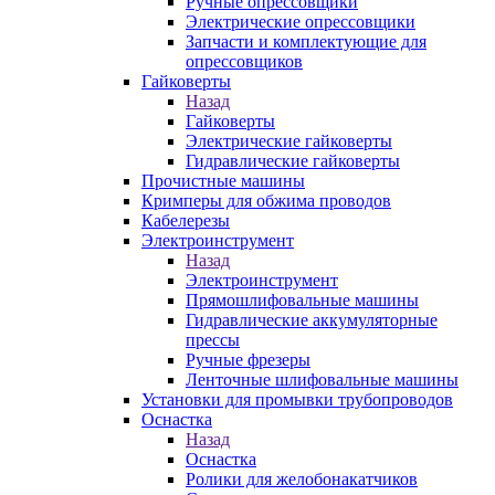
Ручные опрессовщики
Электрические опрессовщики
Запчасти и комплектующие для
опрессовщиков
Гайковерты
Назад
Гайковерты
Электрические гайковерты
Гидравлические гайковерты
Прочистные машины
Кримперы для обжима проводов
Кабелерезы
Электроинструмент
Назад
Электроинструмент
Прямошлифовальные машины
Гидравлические аккумуляторные
прессы
Ручные фрезеры
Ленточные шлифовальные машины
Установки для промывки трубопроводов
Оснастка
Назад
Оснастка
Ролики для желобонакатчиков