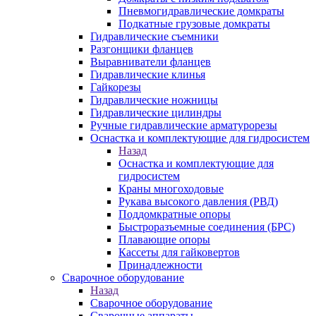
Пневмогидравлические домкраты
Подкатные грузовые домкраты
Гидравлические съемники
Разгонщики фланцев
Выравниватели фланцев
Гидравлические клинья
Гайкорезы
Гидравлические ножницы
Гидравлические цилиндры
Ручные гидравлические арматурорезы
Оснастка и комплектующие для гидросистем
Назад
Оснастка и комплектующие для
гидросистем
Краны многоходовые
Рукава высокого давления (РВД)
Поддомкратные опоры
Быстроразъемные соединения (БРС)
Плавающие опоры
Кассеты для гайковертов
Принадлежности
Сварочное оборудование
Назад
Сварочное оборудование
Сварочные аппараты