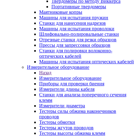
Твердомеры по методу Виккерса
Портативные твердомеры
Маятниковые копры
Машины для испытания пружин
Станки для нанесения надрезов
Машины для испытания проволоки
Шлифовально-полировальные станки
Отрезные станки для резки образцов
Прессы для запрессовки образцов
Станки для полировки волоконно-
оптических кабелей
Машины для испытания оптических кабелей
Измерительное оборудование
Назад
Измерительное оборудование
Приборы для проверки биения
Измерители длины кабеля
Станки для анализа поперечного сечения
клемм
Измерители диаметра
Тестеры силы обжима наконечников
проводов
Тестеры обмотки
Тестеры жгутов проводов
Тестеры высоты обжима клемм