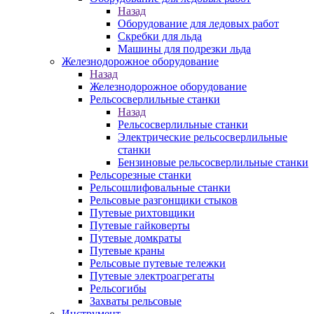
Назад
Оборудование для ледовых работ
Скребки для льда
Машины для подрезки льда
Железнодорожное оборудование
Назад
Железнодорожное оборудование
Рельсосверлильные станки
Назад
Рельсосверлильные станки
Электрические рельсосверлильные
станки
Бензиновые рельсосверлильные станки
Рельсорезные станки
Рельсошлифовальные станки
Рельсовые разгонщики стыков
Путевые рихтовщики
Путевые гайковерты
Путевые домкраты
Путевые краны
Рельсовые путевые тележки
Путевые электроагрегаты
Рельсогибы
Захваты рельсовые
Инструмент