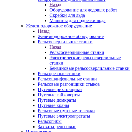
Назад
Оборудование для ледовых работ
Скребки для льда
Машины для подрезки льда
Железнодорожное оборудование
Назад
Железнодорожное оборудование
Рельсосверлильные станки
Назад
Рельсосверлильные станки
Электрические рельсосверлильные
станки
Бензиновые рельсосверлильные станки
Рельсорезные станки
Рельсошлифовальные станки
Рельсовые разгонщики стыков
Путевые рихтовщики
Путевые гайковерты
Путевые домкраты
Путевые краны
Рельсовые путевые тележки
Путевые электроагрегаты
Рельсогибы
Захваты рельсовые
Инструмент