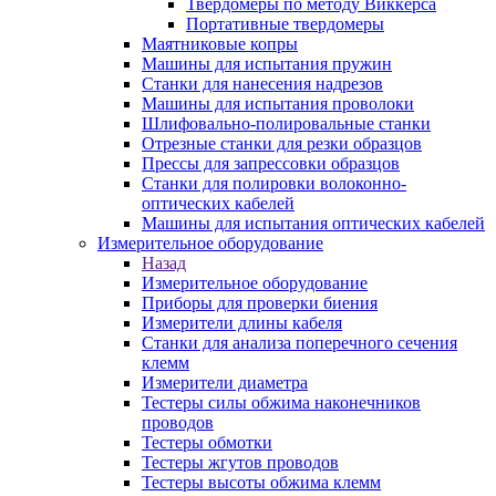
Твердомеры по методу Виккерса
Портативные твердомеры
Маятниковые копры
Машины для испытания пружин
Станки для нанесения надрезов
Машины для испытания проволоки
Шлифовально-полировальные станки
Отрезные станки для резки образцов
Прессы для запрессовки образцов
Станки для полировки волоконно-
оптических кабелей
Машины для испытания оптических кабелей
Измерительное оборудование
Назад
Измерительное оборудование
Приборы для проверки биения
Измерители длины кабеля
Станки для анализа поперечного сечения
клемм
Измерители диаметра
Тестеры силы обжима наконечников
проводов
Тестеры обмотки
Тестеры жгутов проводов
Тестеры высоты обжима клемм