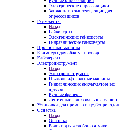
Ручные опрессовщики
Электрические опрессовщики
Запчасти и комплектующие для
опрессовщиков
Гайковерты
Назад
Гайковерты
Электрические гайковерты
Гидравлические гайковерты
Прочистные машины
Кримперы для обжима проводов
Кабелерезы
Электроинструмент
Назад
Электроинструмент
Прямошлифовальные машины
Гидравлические аккумуляторные
прессы
Ручные фрезеры
Ленточные шлифовальные машины
Установки для промывки трубопроводов
Оснастка
Назад
Оснастка
Ролики для желобонакатчиков