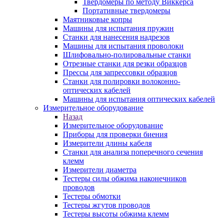
Твердомеры по методу Виккерса
Портативные твердомеры
Маятниковые копры
Машины для испытания пружин
Станки для нанесения надрезов
Машины для испытания проволоки
Шлифовально-полировальные станки
Отрезные станки для резки образцов
Прессы для запрессовки образцов
Станки для полировки волоконно-
оптических кабелей
Машины для испытания оптических кабелей
Измерительное оборудование
Назад
Измерительное оборудование
Приборы для проверки биения
Измерители длины кабеля
Станки для анализа поперечного сечения
клемм
Измерители диаметра
Тестеры силы обжима наконечников
проводов
Тестеры обмотки
Тестеры жгутов проводов
Тестеры высоты обжима клемм