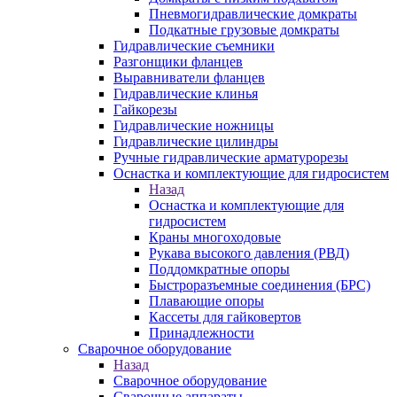
Пневмогидравлические домкраты
Подкатные грузовые домкраты
Гидравлические съемники
Разгонщики фланцев
Выравниватели фланцев
Гидравлические клинья
Гайкорезы
Гидравлические ножницы
Гидравлические цилиндры
Ручные гидравлические арматурорезы
Оснастка и комплектующие для гидросистем
Назад
Оснастка и комплектующие для
гидросистем
Краны многоходовые
Рукава высокого давления (РВД)
Поддомкратные опоры
Быстроразъемные соединения (БРС)
Плавающие опоры
Кассеты для гайковертов
Принадлежности
Сварочное оборудование
Назад
Сварочное оборудование
Сварочные аппараты