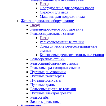
Назад
Оборудование для ледовых работ
Скребки для льда
Машины для подрезки льда
Железнодорожное оборудование
Назад
Железнодорожное оборудование
Рельсосверлильные станки
Назад
Рельсосверлильные станки
Электрические рельсосверлильные
станки
Бензиновые рельсосверлильные станки
Рельсорезные станки
Рельсошлифовальные станки
Рельсовые разгонщики стыков
Путевые рихтовщики
Путевые гайковерты
Путевые домкраты
Путевые краны
Рельсовые путевые тележки
Путевые электроагрегаты
Рельсогибы
Захваты рельсовые
Инструмент