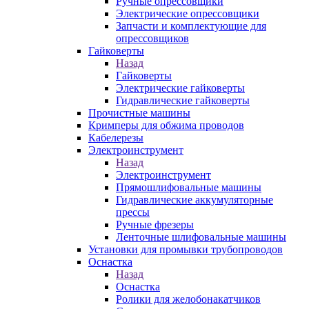
Ручные опрессовщики
Электрические опрессовщики
Запчасти и комплектующие для
опрессовщиков
Гайковерты
Назад
Гайковерты
Электрические гайковерты
Гидравлические гайковерты
Прочистные машины
Кримперы для обжима проводов
Кабелерезы
Электроинструмент
Назад
Электроинструмент
Прямошлифовальные машины
Гидравлические аккумуляторные
прессы
Ручные фрезеры
Ленточные шлифовальные машины
Установки для промывки трубопроводов
Оснастка
Назад
Оснастка
Ролики для желобонакатчиков