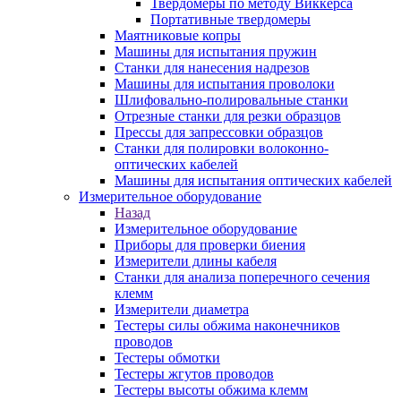
Твердомеры по методу Виккерса
Портативные твердомеры
Маятниковые копры
Машины для испытания пружин
Станки для нанесения надрезов
Машины для испытания проволоки
Шлифовально-полировальные станки
Отрезные станки для резки образцов
Прессы для запрессовки образцов
Станки для полировки волоконно-
оптических кабелей
Машины для испытания оптических кабелей
Измерительное оборудование
Назад
Измерительное оборудование
Приборы для проверки биения
Измерители длины кабеля
Станки для анализа поперечного сечения
клемм
Измерители диаметра
Тестеры силы обжима наконечников
проводов
Тестеры обмотки
Тестеры жгутов проводов
Тестеры высоты обжима клемм