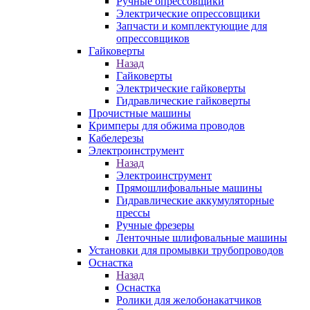
Ручные опрессовщики
Электрические опрессовщики
Запчасти и комплектующие для
опрессовщиков
Гайковерты
Назад
Гайковерты
Электрические гайковерты
Гидравлические гайковерты
Прочистные машины
Кримперы для обжима проводов
Кабелерезы
Электроинструмент
Назад
Электроинструмент
Прямошлифовальные машины
Гидравлические аккумуляторные
прессы
Ручные фрезеры
Ленточные шлифовальные машины
Установки для промывки трубопроводов
Оснастка
Назад
Оснастка
Ролики для желобонакатчиков