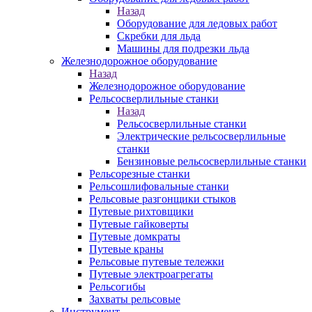
Назад
Оборудование для ледовых работ
Скребки для льда
Машины для подрезки льда
Железнодорожное оборудование
Назад
Железнодорожное оборудование
Рельсосверлильные станки
Назад
Рельсосверлильные станки
Электрические рельсосверлильные
станки
Бензиновые рельсосверлильные станки
Рельсорезные станки
Рельсошлифовальные станки
Рельсовые разгонщики стыков
Путевые рихтовщики
Путевые гайковерты
Путевые домкраты
Путевые краны
Рельсовые путевые тележки
Путевые электроагрегаты
Рельсогибы
Захваты рельсовые
Инструмент