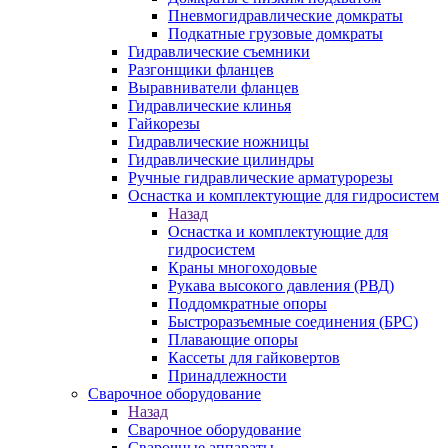
Пневмогидравлические домкраты
Подкатные грузовые домкраты
Гидравлические съемники
Разгонщики фланцев
Выравниватели фланцев
Гидравлические клинья
Гайкорезы
Гидравлические ножницы
Гидравлические цилиндры
Ручные гидравлические арматурорезы
Оснастка и комплектующие для гидросистем
Назад
Оснастка и комплектующие для
гидросистем
Краны многоходовые
Рукава высокого давления (РВД)
Поддомкратные опоры
Быстроразъемные соединения (БРС)
Плавающие опоры
Кассеты для гайковертов
Принадлежности
Сварочное оборудование
Назад
Сварочное оборудование
Сварочные аппараты