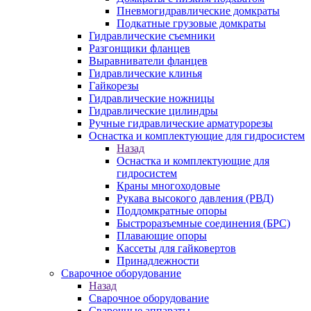
Пневмогидравлические домкраты
Подкатные грузовые домкраты
Гидравлические съемники
Разгонщики фланцев
Выравниватели фланцев
Гидравлические клинья
Гайкорезы
Гидравлические ножницы
Гидравлические цилиндры
Ручные гидравлические арматурорезы
Оснастка и комплектующие для гидросистем
Назад
Оснастка и комплектующие для
гидросистем
Краны многоходовые
Рукава высокого давления (РВД)
Поддомкратные опоры
Быстроразъемные соединения (БРС)
Плавающие опоры
Кассеты для гайковертов
Принадлежности
Сварочное оборудование
Назад
Сварочное оборудование
Сварочные аппараты