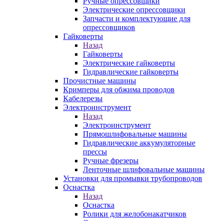
Ручные опрессовщики
Электрические опрессовщики
Запчасти и комплектующие для
опрессовщиков
Гайковерты
Назад
Гайковерты
Электрические гайковерты
Гидравлические гайковерты
Прочистные машины
Кримперы для обжима проводов
Кабелерезы
Электроинструмент
Назад
Электроинструмент
Прямошлифовальные машины
Гидравлические аккумуляторные
прессы
Ручные фрезеры
Ленточные шлифовальные машины
Установки для промывки трубопроводов
Оснастка
Назад
Оснастка
Ролики для желобонакатчиков