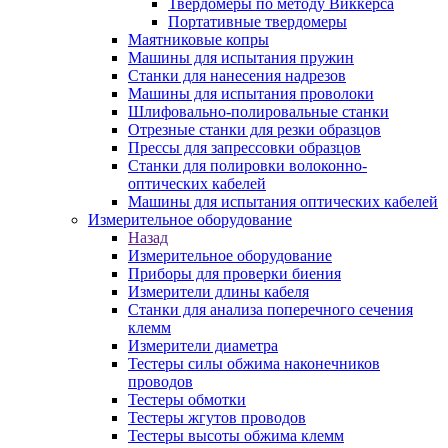
Твердомеры по методу Виккерса
Портативные твердомеры
Маятниковые копры
Машины для испытания пружин
Станки для нанесения надрезов
Машины для испытания проволоки
Шлифовально-полировальные станки
Отрезные станки для резки образцов
Прессы для запрессовки образцов
Станки для полировки волоконно-
оптических кабелей
Машины для испытания оптических кабелей
Измерительное оборудование
Назад
Измерительное оборудование
Приборы для проверки биения
Измерители длины кабеля
Станки для анализа поперечного сечения
клемм
Измерители диаметра
Тестеры силы обжима наконечников
проводов
Тестеры обмотки
Тестеры жгутов проводов
Тестеры высоты обжима клемм