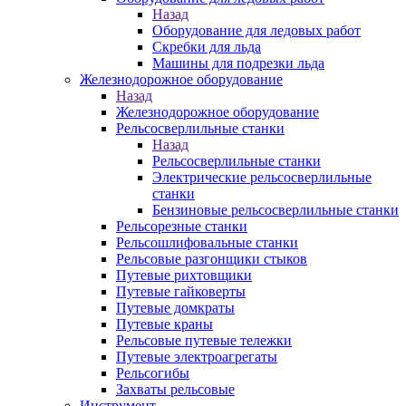
Назад
Оборудование для ледовых работ
Скребки для льда
Машины для подрезки льда
Железнодорожное оборудование
Назад
Железнодорожное оборудование
Рельсосверлильные станки
Назад
Рельсосверлильные станки
Электрические рельсосверлильные
станки
Бензиновые рельсосверлильные станки
Рельсорезные станки
Рельсошлифовальные станки
Рельсовые разгонщики стыков
Путевые рихтовщики
Путевые гайковерты
Путевые домкраты
Путевые краны
Рельсовые путевые тележки
Путевые электроагрегаты
Рельсогибы
Захваты рельсовые
Инструмент