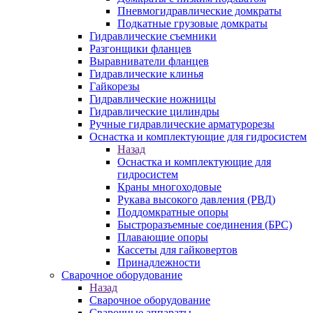
Пневмогидравлические домкраты
Подкатные грузовые домкраты
Гидравлические съемники
Разгонщики фланцев
Выравниватели фланцев
Гидравлические клинья
Гайкорезы
Гидравлические ножницы
Гидравлические цилиндры
Ручные гидравлические арматурорезы
Оснастка и комплектующие для гидросистем
Назад
Оснастка и комплектующие для
гидросистем
Краны многоходовые
Рукава высокого давления (РВД)
Поддомкратные опоры
Быстроразъемные соединения (БРС)
Плавающие опоры
Кассеты для гайковертов
Принадлежности
Сварочное оборудование
Назад
Сварочное оборудование
Сварочные аппараты