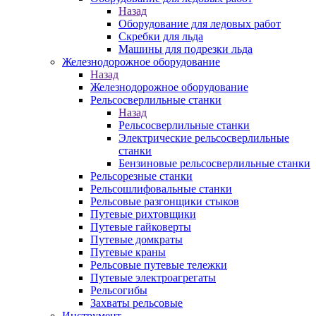
Назад
Оборудование для ледовых работ
Скребки для льда
Машины для подрезки льда
Железнодорожное оборудование
Назад
Железнодорожное оборудование
Рельсосверлильные станки
Назад
Рельсосверлильные станки
Электрические рельсосверлильные
станки
Бензиновые рельсосверлильные станки
Рельсорезные станки
Рельсошлифовальные станки
Рельсовые разгонщики стыков
Путевые рихтовщики
Путевые гайковерты
Путевые домкраты
Путевые краны
Рельсовые путевые тележки
Путевые электроагрегаты
Рельсогибы
Захваты рельсовые
Инструмент