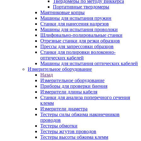
Твердомеры по методу Виккерса
Портативные твердомеры
Маятниковые копры
Машины для испытания пружин
Станки для нанесения надрезов
Машины для испытания проволоки
Шлифовально-полировальные станки
Отрезные станки для резки образцов
Прессы для запрессовки образцов
Станки для полировки волоконно-
оптических кабелей
Машины для испытания оптических кабелей
Измерительное оборудование
Назад
Измерительное оборудование
Приборы для проверки биения
Измерители длины кабеля
Станки для анализа поперечного сечения
клемм
Измерители диаметра
Тестеры силы обжима наконечников
проводов
Тестеры обмотки
Тестеры жгутов проводов
Тестеры высоты обжима клемм