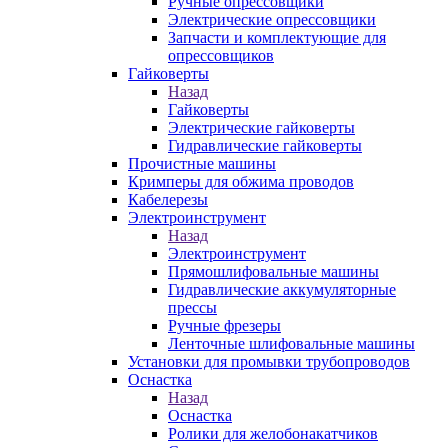
Ручные опрессовщики
Электрические опрессовщики
Запчасти и комплектующие для
опрессовщиков
Гайковерты
Назад
Гайковерты
Электрические гайковерты
Гидравлические гайковерты
Прочистные машины
Кримперы для обжима проводов
Кабелерезы
Электроинструмент
Назад
Электроинструмент
Прямошлифовальные машины
Гидравлические аккумуляторные
прессы
Ручные фрезеры
Ленточные шлифовальные машины
Установки для промывки трубопроводов
Оснастка
Назад
Оснастка
Ролики для желобонакатчиков