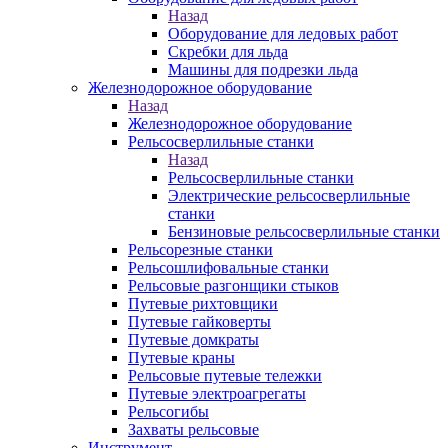
Назад
Оборудование для ледовых работ
Скребки для льда
Машины для подрезки льда
Железнодорожное оборудование
Назад
Железнодорожное оборудование
Рельсосверлильные станки
Назад
Рельсосверлильные станки
Электрические рельсосверлильные
станки
Бензиновые рельсосверлильные станки
Рельсорезные станки
Рельсошлифовальные станки
Рельсовые разгонщики стыков
Путевые рихтовщики
Путевые гайковерты
Путевые домкраты
Путевые краны
Рельсовые путевые тележки
Путевые электроагрегаты
Рельсогибы
Захваты рельсовые
Инструмент