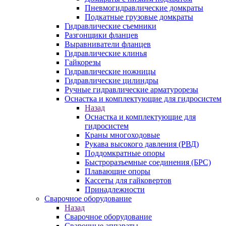
Пневмогидравлические домкраты
Подкатные грузовые домкраты
Гидравлические съемники
Разгонщики фланцев
Выравниватели фланцев
Гидравлические клинья
Гайкорезы
Гидравлические ножницы
Гидравлические цилиндры
Ручные гидравлические арматурорезы
Оснастка и комплектующие для гидросистем
Назад
Оснастка и комплектующие для
гидросистем
Краны многоходовые
Рукава высокого давления (РВД)
Поддомкратные опоры
Быстроразъемные соединения (БРС)
Плавающие опоры
Кассеты для гайковертов
Принадлежности
Сварочное оборудование
Назад
Сварочное оборудование
Сварочные аппараты