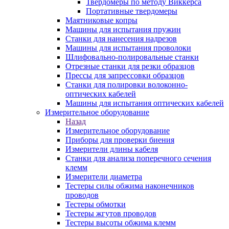
Твердомеры по методу Виккерса
Портативные твердомеры
Маятниковые копры
Машины для испытания пружин
Станки для нанесения надрезов
Машины для испытания проволоки
Шлифовально-полировальные станки
Отрезные станки для резки образцов
Прессы для запрессовки образцов
Станки для полировки волоконно-
оптических кабелей
Машины для испытания оптических кабелей
Измерительное оборудование
Назад
Измерительное оборудование
Приборы для проверки биения
Измерители длины кабеля
Станки для анализа поперечного сечения
клемм
Измерители диаметра
Тестеры силы обжима наконечников
проводов
Тестеры обмотки
Тестеры жгутов проводов
Тестеры высоты обжима клемм