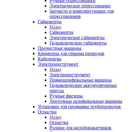
Ручные опрессовщики
Электрические опрессовщики
Запчасти и комплектующие для
опрессовщиков
Гайковерты
Назад
Гайковерты
Электрические гайковерты
Гидравлические гайковерты
Прочистные машины
Кримперы для обжима проводов
Кабелерезы
Электроинструмент
Назад
Электроинструмент
Прямошлифовальные машины
Гидравлические аккумуляторные
прессы
Ручные фрезеры
Ленточные шлифовальные машины
Установки для промывки трубопроводов
Оснастка
Назад
Оснастка
Ролики для желобонакатчиков