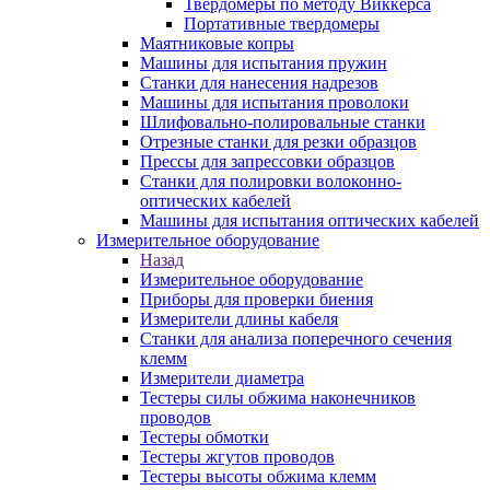
Твердомеры по методу Виккерса
Портативные твердомеры
Маятниковые копры
Машины для испытания пружин
Станки для нанесения надрезов
Машины для испытания проволоки
Шлифовально-полировальные станки
Отрезные станки для резки образцов
Прессы для запрессовки образцов
Станки для полировки волоконно-
оптических кабелей
Машины для испытания оптических кабелей
Измерительное оборудование
Назад
Измерительное оборудование
Приборы для проверки биения
Измерители длины кабеля
Станки для анализа поперечного сечения
клемм
Измерители диаметра
Тестеры силы обжима наконечников
проводов
Тестеры обмотки
Тестеры жгутов проводов
Тестеры высоты обжима клемм