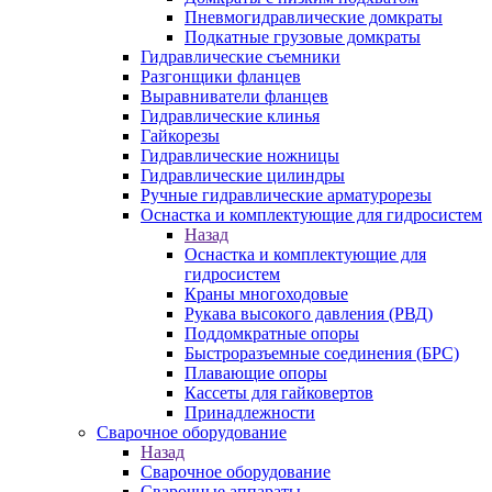
Пневмогидравлические домкраты
Подкатные грузовые домкраты
Гидравлические съемники
Разгонщики фланцев
Выравниватели фланцев
Гидравлические клинья
Гайкорезы
Гидравлические ножницы
Гидравлические цилиндры
Ручные гидравлические арматурорезы
Оснастка и комплектующие для гидросистем
Назад
Оснастка и комплектующие для
гидросистем
Краны многоходовые
Рукава высокого давления (РВД)
Поддомкратные опоры
Быстроразъемные соединения (БРС)
Плавающие опоры
Кассеты для гайковертов
Принадлежности
Сварочное оборудование
Назад
Сварочное оборудование
Сварочные аппараты