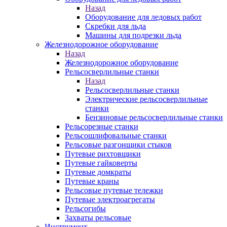
Назад
Оборудование для ледовых работ
Скребки для льда
Машины для подрезки льда
Железнодорожное оборудование
Назад
Железнодорожное оборудование
Рельсосверлильные станки
Назад
Рельсосверлильные станки
Электрические рельсосверлильные
станки
Бензиновые рельсосверлильные станки
Рельсорезные станки
Рельсошлифовальные станки
Рельсовые разгонщики стыков
Путевые рихтовщики
Путевые гайковерты
Путевые домкраты
Путевые краны
Рельсовые путевые тележки
Путевые электроагрегаты
Рельсогибы
Захваты рельсовые
Инструмент