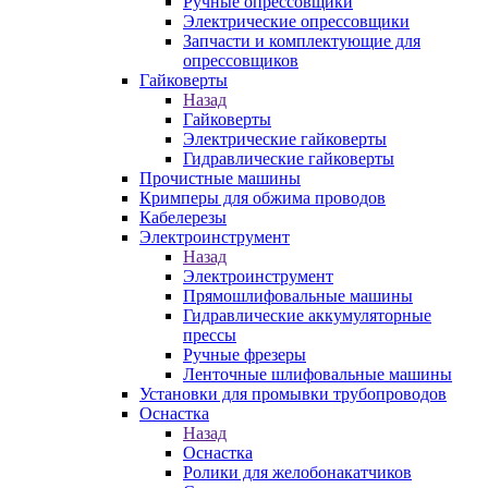
Ручные опрессовщики
Электрические опрессовщики
Запчасти и комплектующие для
опрессовщиков
Гайковерты
Назад
Гайковерты
Электрические гайковерты
Гидравлические гайковерты
Прочистные машины
Кримперы для обжима проводов
Кабелерезы
Электроинструмент
Назад
Электроинструмент
Прямошлифовальные машины
Гидравлические аккумуляторные
прессы
Ручные фрезеры
Ленточные шлифовальные машины
Установки для промывки трубопроводов
Оснастка
Назад
Оснастка
Ролики для желобонакатчиков