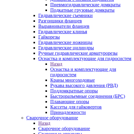
Пневмогидравлические домкраты
Подкатные грузовые домкраты
Гидравлические съемники
Разгонщики фланцев
Выравниватели фланцев
Гидравлические клинья
Гайкорезы
Гидравлические ножницы
Гидравлические цилиндры
Ручные гидравлические арматурорезы
Оснастка и комплектующие для гидросистем
Назад
Оснастка и комплектующие для
гидросистем
Краны многоходовые
Рукава высокого давления (РВД)
Поддомкратные опоры
Быстроразъемные соединения (БРС)
Плавающие опоры
Кассеты для гайковертов
Принадлежности
Сварочное оборудование
Назад
Сварочное оборудование
Сварочные аппараты