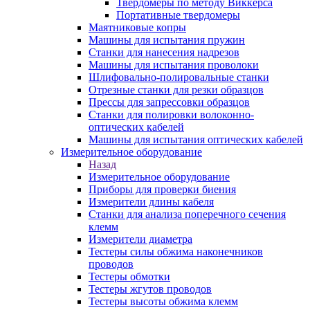
Твердомеры по методу Виккерса
Портативные твердомеры
Маятниковые копры
Машины для испытания пружин
Станки для нанесения надрезов
Машины для испытания проволоки
Шлифовально-полировальные станки
Отрезные станки для резки образцов
Прессы для запрессовки образцов
Станки для полировки волоконно-
оптических кабелей
Машины для испытания оптических кабелей
Измерительное оборудование
Назад
Измерительное оборудование
Приборы для проверки биения
Измерители длины кабеля
Станки для анализа поперечного сечения
клемм
Измерители диаметра
Тестеры силы обжима наконечников
проводов
Тестеры обмотки
Тестеры жгутов проводов
Тестеры высоты обжима клемм