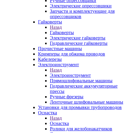
Ручные опрессовщики
Электрические опрессовщики
Запчасти и комплектующие для
опрессовщиков
Гайковерты
Назад
Гайковерты
Электрические гайковерты
Гидравлические гайковерты
Прочистные машины
Кримперы для обжима проводов
Кабелерезы
Электроинструмент
Назад
Электроинструмент
Прямошлифовальные машины
Гидравлические аккумуляторные
прессы
Ручные фрезеры
Ленточные шлифовальные машины
Установки для промывки трубопроводов
Оснастка
Назад
Оснастка
Ролики для желобонакатчиков