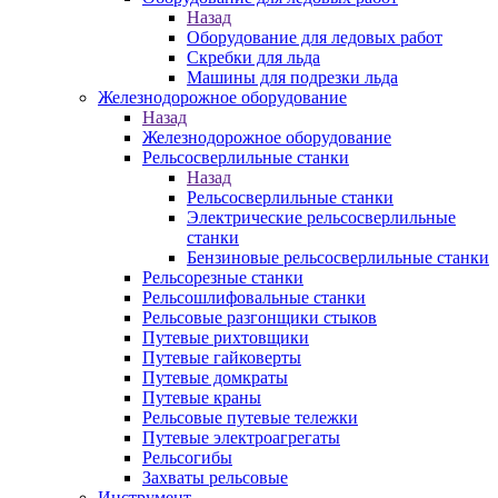
Назад
Оборудование для ледовых работ
Скребки для льда
Машины для подрезки льда
Железнодорожное оборудование
Назад
Железнодорожное оборудование
Рельсосверлильные станки
Назад
Рельсосверлильные станки
Электрические рельсосверлильные
станки
Бензиновые рельсосверлильные станки
Рельсорезные станки
Рельсошлифовальные станки
Рельсовые разгонщики стыков
Путевые рихтовщики
Путевые гайковерты
Путевые домкраты
Путевые краны
Рельсовые путевые тележки
Путевые электроагрегаты
Рельсогибы
Захваты рельсовые
Инструмент