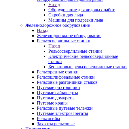
Назад
Оборудование для ледовых работ
Скребки для льда
Машины для подрезки льда
Железнодорожное оборудование
Назад
Железнодорожное оборудование
Рельсосверлильные станки
Назад
Рельсосверлильные станки
Электрические рельсосверлильные
станки
Бензиновые рельсосверлильные станки
Рельсорезные станки
Рельсошлифовальные станки
Рельсовые разгонщики стыков
Путевые рихтовщики
Путевые гайковерты
Путевые домкраты
Путевые краны
Рельсовые путевые тележки
Путевые электроагрегаты
Рельсогибы
Захваты рельсовые
Инструмент