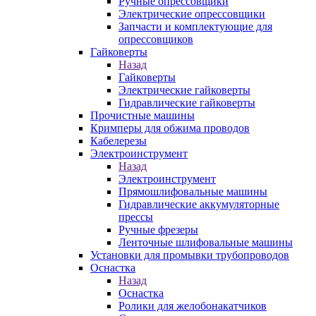
Ручные опрессовщики
Электрические опрессовщики
Запчасти и комплектующие для
опрессовщиков
Гайковерты
Назад
Гайковерты
Электрические гайковерты
Гидравлические гайковерты
Прочистные машины
Кримперы для обжима проводов
Кабелерезы
Электроинструмент
Назад
Электроинструмент
Прямошлифовальные машины
Гидравлические аккумуляторные
прессы
Ручные фрезеры
Ленточные шлифовальные машины
Установки для промывки трубопроводов
Оснастка
Назад
Оснастка
Ролики для желобонакатчиков