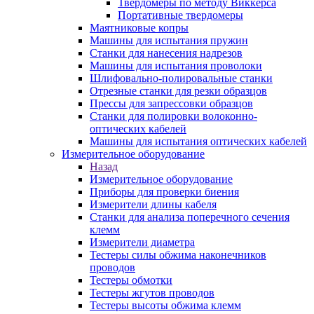
Твердомеры по методу Виккерса
Портативные твердомеры
Маятниковые копры
Машины для испытания пружин
Станки для нанесения надрезов
Машины для испытания проволоки
Шлифовально-полировальные станки
Отрезные станки для резки образцов
Прессы для запрессовки образцов
Станки для полировки волоконно-
оптических кабелей
Машины для испытания оптических кабелей
Измерительное оборудование
Назад
Измерительное оборудование
Приборы для проверки биения
Измерители длины кабеля
Станки для анализа поперечного сечения
клемм
Измерители диаметра
Тестеры силы обжима наконечников
проводов
Тестеры обмотки
Тестеры жгутов проводов
Тестеры высоты обжима клемм