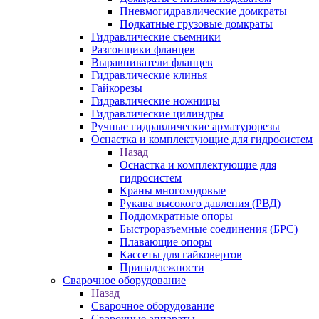
Пневмогидравлические домкраты
Подкатные грузовые домкраты
Гидравлические съемники
Разгонщики фланцев
Выравниватели фланцев
Гидравлические клинья
Гайкорезы
Гидравлические ножницы
Гидравлические цилиндры
Ручные гидравлические арматурорезы
Оснастка и комплектующие для гидросистем
Назад
Оснастка и комплектующие для
гидросистем
Краны многоходовые
Рукава высокого давления (РВД)
Поддомкратные опоры
Быстроразъемные соединения (БРС)
Плавающие опоры
Кассеты для гайковертов
Принадлежности
Сварочное оборудование
Назад
Сварочное оборудование
Сварочные аппараты