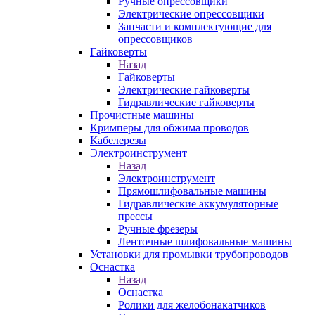
Ручные опрессовщики
Электрические опрессовщики
Запчасти и комплектующие для
опрессовщиков
Гайковерты
Назад
Гайковерты
Электрические гайковерты
Гидравлические гайковерты
Прочистные машины
Кримперы для обжима проводов
Кабелерезы
Электроинструмент
Назад
Электроинструмент
Прямошлифовальные машины
Гидравлические аккумуляторные
прессы
Ручные фрезеры
Ленточные шлифовальные машины
Установки для промывки трубопроводов
Оснастка
Назад
Оснастка
Ролики для желобонакатчиков