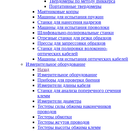
Твердомеры по методу Виккерса
Портативные твердомеры
Маятниковые копры
Машины для испытания пружин
Станки для нанесения надрезов
Машины для испытания проволоки
Шлифовально-полировальные станки
Отрезные станки для резки образцов
Прессы для запрессовки образцов
Станки для полировки волоконно-
оптических кабелей
Машины для испытания оптических кабелей
Измерительное оборудование
Назад
Измерительное оборудование
Приборы для проверки биения
Измерители длины кабеля
Станки для анализа поперечного сечения
клемм
Измерители диаметра
Тестеры силы обжима наконечников
проводов
Тестеры обмотки
Тестеры жгутов проводов
Тестеры высоты обжима клемм