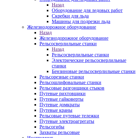
Назад
Оборудование для ледовых работ
Скребки для льда
Машины для подрезки льда
Железнодорожное оборудование
Назад
Железнодорожное оборудование
Рельсосверлильные станки
Назад
Рельсосверлильные станки
Электрические рельсосверлильные
станки
Бензиновые рельсосверлильные станки
Рельсорезные станки
Рельсошлифовальные станки
Рельсовые разгонщики стыков
Путевые рихтовщики
Путевые гайковерты
Путевые домкраты
Путевые краны
Рельсовые путевые тележки
Путевые электроагрегаты
Рельсогибы
Захваты рельсовые
Инструмент