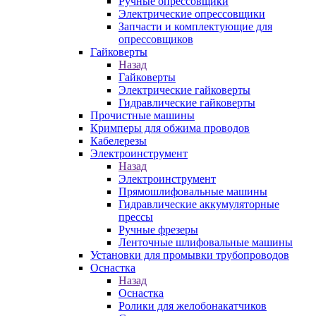
Ручные опрессовщики
Электрические опрессовщики
Запчасти и комплектующие для
опрессовщиков
Гайковерты
Назад
Гайковерты
Электрические гайковерты
Гидравлические гайковерты
Прочистные машины
Кримперы для обжима проводов
Кабелерезы
Электроинструмент
Назад
Электроинструмент
Прямошлифовальные машины
Гидравлические аккумуляторные
прессы
Ручные фрезеры
Ленточные шлифовальные машины
Установки для промывки трубопроводов
Оснастка
Назад
Оснастка
Ролики для желобонакатчиков