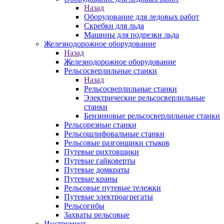
Назад
Оборудование для ледовых работ
Скребки для льда
Машины для подрезки льда
Железнодорожное оборудование
Назад
Железнодорожное оборудование
Рельсосверлильные станки
Назад
Рельсосверлильные станки
Электрические рельсосверлильные
станки
Бензиновые рельсосверлильные станки
Рельсорезные станки
Рельсошлифовальные станки
Рельсовые разгонщики стыков
Путевые рихтовщики
Путевые гайковерты
Путевые домкраты
Путевые краны
Рельсовые путевые тележки
Путевые электроагрегаты
Рельсогибы
Захваты рельсовые
Инструмент