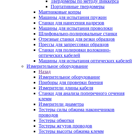
Твердомеры по методу Виккерса
Портативные твердомеры
Маятниковые копры
Машины для испытания пружин
Станки для нанесения надрезов
Машины для испытания проволоки
Шлифовально-полировальные станки
Отрезные станки для резки образцов
Прессы для запрессовки образцов
Станки для полировки волоконно-
оптических кабелей
Машины для испытания оптических кабелей
Измерительное оборудование
Назад
Измерительное оборудование
Приборы для проверки биения
Измерители длины кабеля
Станки для анализа поперечного сечения
клемм
Измерители диаметра
Тестеры силы обжима наконечников
проводов
Тестеры обмотки
Тестеры жгутов проводов
Тестеры высоты обжима клемм