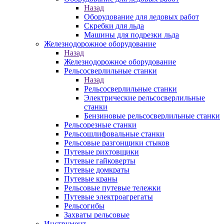
Назад
Оборудование для ледовых работ
Скребки для льда
Машины для подрезки льда
Железнодорожное оборудование
Назад
Железнодорожное оборудование
Рельсосверлильные станки
Назад
Рельсосверлильные станки
Электрические рельсосверлильные
станки
Бензиновые рельсосверлильные станки
Рельсорезные станки
Рельсошлифовальные станки
Рельсовые разгонщики стыков
Путевые рихтовщики
Путевые гайковерты
Путевые домкраты
Путевые краны
Рельсовые путевые тележки
Путевые электроагрегаты
Рельсогибы
Захваты рельсовые
Инструмент