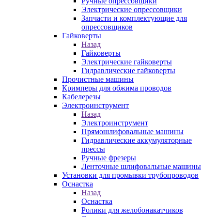
Ручные опрессовщики
Электрические опрессовщики
Запчасти и комплектующие для
опрессовщиков
Гайковерты
Назад
Гайковерты
Электрические гайковерты
Гидравлические гайковерты
Прочистные машины
Кримперы для обжима проводов
Кабелерезы
Электроинструмент
Назад
Электроинструмент
Прямошлифовальные машины
Гидравлические аккумуляторные
прессы
Ручные фрезеры
Ленточные шлифовальные машины
Установки для промывки трубопроводов
Оснастка
Назад
Оснастка
Ролики для желобонакатчиков