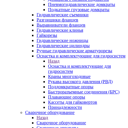
Пневмогидравлические домкраты
Подкатные грузовые домкраты
Гидравлические съемники
Разгонщики фланцев
Выравниватели фланцев
Гидравлические клинья
Гайкорезы
Гидравлические ножницы
Гидравлические цилиндры
Ручные гидравлические арматурорезы
Оснастка и комплектующие для гидросистем
Назад
Оснастка и комплектующие для
гидросистем
Краны многоходовые
Рукава высокого давления (РВД)
Поддомкратные опоры
Быстроразъемные соединения (БРС)
Плавающие опоры
Кассеты для гайковертов
Принадлежности
Сварочное оборудование
Назад
Сварочное оборудование
Сварочные аппараты