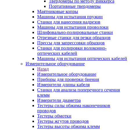
Твердомеры по методу Виккерса
Портативные твердомеры
Маятниковые копры
Машины для испытания пружин
Станки для нанесения надрезов
Машины для испытания проволоки
Шлифовально-полировальные станки
Отрезные станки для резки образцов
Прессы для запрессовки образцов
Станки для полировки волоконно-
оптических кабелей
Машины для испытания оптических кабелей
Измерительное оборудование
Назад
Измерительное оборудование
Приборы для проверки биения
Измерители длины кабеля
Станки для анализа поперечного сечения
клемм
Измерители диаметра
Тестеры силы обжима наконечников
проводов
Тестеры обмотки
Тестеры жгутов проводов
Тестеры высоты обжима клемм