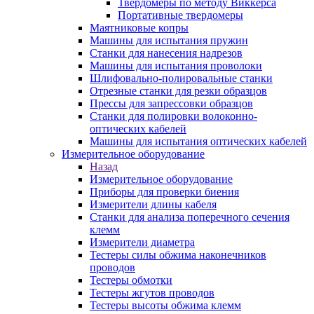
Твердомеры по методу Виккерса
Портативные твердомеры
Маятниковые копры
Машины для испытания пружин
Станки для нанесения надрезов
Машины для испытания проволоки
Шлифовально-полировальные станки
Отрезные станки для резки образцов
Прессы для запрессовки образцов
Станки для полировки волоконно-
оптических кабелей
Машины для испытания оптических кабелей
Измерительное оборудование
Назад
Измерительное оборудование
Приборы для проверки биения
Измерители длины кабеля
Станки для анализа поперечного сечения
клемм
Измерители диаметра
Тестеры силы обжима наконечников
проводов
Тестеры обмотки
Тестеры жгутов проводов
Тестеры высоты обжима клемм