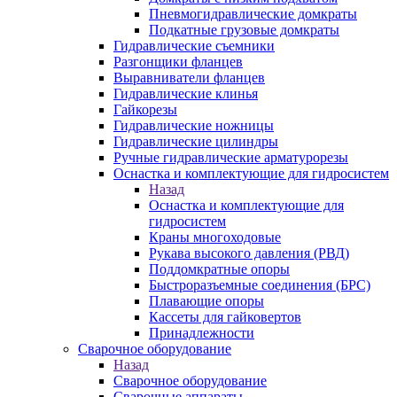
Пневмогидравлические домкраты
Подкатные грузовые домкраты
Гидравлические съемники
Разгонщики фланцев
Выравниватели фланцев
Гидравлические клинья
Гайкорезы
Гидравлические ножницы
Гидравлические цилиндры
Ручные гидравлические арматурорезы
Оснастка и комплектующие для гидросистем
Назад
Оснастка и комплектующие для
гидросистем
Краны многоходовые
Рукава высокого давления (РВД)
Поддомкратные опоры
Быстроразъемные соединения (БРС)
Плавающие опоры
Кассеты для гайковертов
Принадлежности
Сварочное оборудование
Назад
Сварочное оборудование
Сварочные аппараты