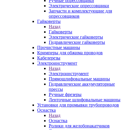
Ручные опрессовщики
Электрические опрессовщики
Запчасти и комплектующие для
опрессовщиков
Гайковерты
Назад
Гайковерты
Электрические гайковерты
Гидравлические гайковерты
Прочистные машины
Кримперы для обжима проводов
Кабелерезы
Электроинструмент
Назад
Электроинструмент
Прямошлифовальные машины
Гидравлические аккумуляторные
прессы
Ручные фрезеры
Ленточные шлифовальные машины
Установки для промывки трубопроводов
Оснастка
Назад
Оснастка
Ролики для желобонакатчиков