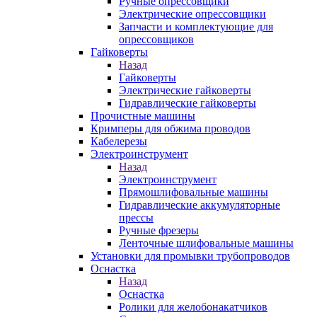
Ручные опрессовщики
Электрические опрессовщики
Запчасти и комплектующие для
опрессовщиков
Гайковерты
Назад
Гайковерты
Электрические гайковерты
Гидравлические гайковерты
Прочистные машины
Кримперы для обжима проводов
Кабелерезы
Электроинструмент
Назад
Электроинструмент
Прямошлифовальные машины
Гидравлические аккумуляторные
прессы
Ручные фрезеры
Ленточные шлифовальные машины
Установки для промывки трубопроводов
Оснастка
Назад
Оснастка
Ролики для желобонакатчиков