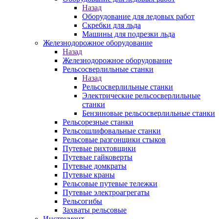
Назад
Оборудование для ледовых работ
Скребки для льда
Машины для подрезки льда
Железнодорожное оборудование
Назад
Железнодорожное оборудование
Рельсосверлильные станки
Назад
Рельсосверлильные станки
Электрические рельсосверлильные
станки
Бензиновые рельсосверлильные станки
Рельсорезные станки
Рельсошлифовальные станки
Рельсовые разгонщики стыков
Путевые рихтовщики
Путевые гайковерты
Путевые домкраты
Путевые краны
Рельсовые путевые тележки
Путевые электроагрегаты
Рельсогибы
Захваты рельсовые
Инструмент