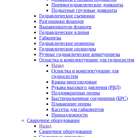
Пневмогидравлические домкраты
Подкатные грузовые домкраты
Гидравлические съемники
Разгонщики фланцев
Выравниватели фланцев
Гидравлические клинья
Гайкорезы
Гидравлические ножницы
Гидравлические цилиндры
Ручные гидравлические арматурорезы
Оснастка и комплектующие для гидросистем
Назад
Оснастка и комплектующие для
гидросистем
Краны многоходовые
Рукава высокого давления (РВД)
Поддомкратные опоры
Быстроразъемные соединения (БРС)
Плавающие опоры
Кассеты для гайковертов
Принадлежности
Сварочное оборудование
Назад
Сварочное оборудование
Сварочные аппараты