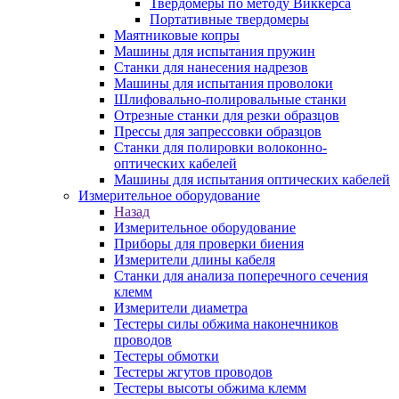
Твердомеры по методу Виккерса
Портативные твердомеры
Маятниковые копры
Машины для испытания пружин
Станки для нанесения надрезов
Машины для испытания проволоки
Шлифовально-полировальные станки
Отрезные станки для резки образцов
Прессы для запрессовки образцов
Станки для полировки волоконно-
оптических кабелей
Машины для испытания оптических кабелей
Измерительное оборудование
Назад
Измерительное оборудование
Приборы для проверки биения
Измерители длины кабеля
Станки для анализа поперечного сечения
клемм
Измерители диаметра
Тестеры силы обжима наконечников
проводов
Тестеры обмотки
Тестеры жгутов проводов
Тестеры высоты обжима клемм