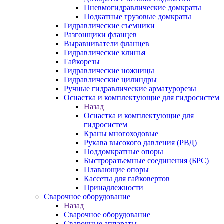
Пневмогидравлические домкраты
Подкатные грузовые домкраты
Гидравлические съемники
Разгонщики фланцев
Выравниватели фланцев
Гидравлические клинья
Гайкорезы
Гидравлические ножницы
Гидравлические цилиндры
Ручные гидравлические арматурорезы
Оснастка и комплектующие для гидросистем
Назад
Оснастка и комплектующие для
гидросистем
Краны многоходовые
Рукава высокого давления (РВД)
Поддомкратные опоры
Быстроразъемные соединения (БРС)
Плавающие опоры
Кассеты для гайковертов
Принадлежности
Сварочное оборудование
Назад
Сварочное оборудование
Сварочные аппараты