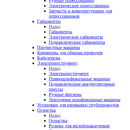
Ручные опрессовщики
Электрические опрессовщики
Запчасти и комплектующие для
опрессовщиков
Гайковерты
Назад
Гайковерты
Электрические гайковерты
Гидравлические гайковерты
Прочистные машины
Кримперы для обжима проводов
Кабелерезы
Электроинструмент
Назад
Электроинструмент
Прямошлифовальные машины
Гидравлические аккумуляторные
прессы
Ручные фрезеры
Ленточные шлифовальные машины
Установки для промывки трубопроводов
Оснастка
Назад
Оснастка
Ролики для желобонакатчиков