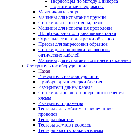
Твердомеры по методу Виккерса
Портативные твердомеры
Маятниковые копры
Машины для испытания пружин
Станки для нанесения надрезов
Машины для испытания проволоки
Шлифовально-полировальные станки
Отрезные станки для резки образцов
Прессы для запрессовки образцов
Станки для полировки волоконно-
оптических кабелей
Машины для испытания оптических кабелей
Измерительное оборудование
Назад
Измерительное оборудование
Приборы для проверки биения
Измерители длины кабеля
Станки для анализа поперечного сечения
клемм
Измерители диаметра
Тестеры силы обжима наконечников
проводов
Тестеры обмотки
Тестеры жгутов проводов
Тестеры высоты обжима клемм