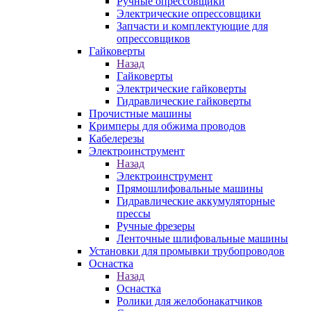
Ручные опрессовщики
Электрические опрессовщики
Запчасти и комплектующие для
опрессовщиков
Гайковерты
Назад
Гайковерты
Электрические гайковерты
Гидравлические гайковерты
Прочистные машины
Кримперы для обжима проводов
Кабелерезы
Электроинструмент
Назад
Электроинструмент
Прямошлифовальные машины
Гидравлические аккумуляторные
прессы
Ручные фрезеры
Ленточные шлифовальные машины
Установки для промывки трубопроводов
Оснастка
Назад
Оснастка
Ролики для желобонакатчиков