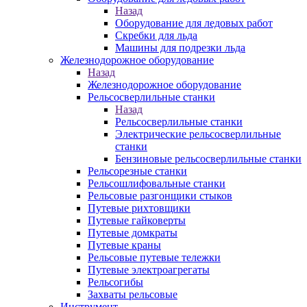
Назад
Оборудование для ледовых работ
Скребки для льда
Машины для подрезки льда
Железнодорожное оборудование
Назад
Железнодорожное оборудование
Рельсосверлильные станки
Назад
Рельсосверлильные станки
Электрические рельсосверлильные
станки
Бензиновые рельсосверлильные станки
Рельсорезные станки
Рельсошлифовальные станки
Рельсовые разгонщики стыков
Путевые рихтовщики
Путевые гайковерты
Путевые домкраты
Путевые краны
Рельсовые путевые тележки
Путевые электроагрегаты
Рельсогибы
Захваты рельсовые
Инструмент