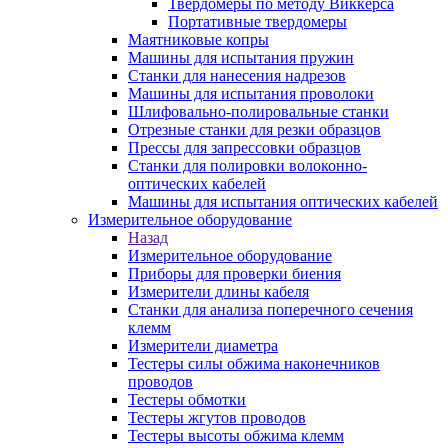
Твердомеры по методу Виккерса
Портативные твердомеры
Маятниковые копры
Машины для испытания пружин
Станки для нанесения надрезов
Машины для испытания проволоки
Шлифовально-полировальные станки
Отрезные станки для резки образцов
Прессы для запрессовки образцов
Станки для полировки волоконно-
оптических кабелей
Машины для испытания оптических кабелей
Измерительное оборудование
Назад
Измерительное оборудование
Приборы для проверки биения
Измерители длины кабеля
Станки для анализа поперечного сечения
клемм
Измерители диаметра
Тестеры силы обжима наконечников
проводов
Тестеры обмотки
Тестеры жгутов проводов
Тестеры высоты обжима клемм