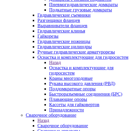
Пневмогидравлические домкраты
Подкатные грузовые домкраты
Гидравлические съемники
Разгонщики фланцев
Выравниватели фланцев
Гидравлические клинья
Гайкорезы
Гидравлические ножницы
Гидравлические цилиндры
Ручные гидравлические арматурорезы
Оснастка и комплектующие для гидросистем
Назад
Оснастка и комплектующие для
гидросистем
Краны многоходовые
Рукава высокого давления (РВД)
Поддомкратные опоры
Быстроразъемные соединения (БРС)
Плавающие опоры
Кассеты для гайковертов
Принадлежности
Сварочное оборудование
Назад
Сварочное оборудование
Сварочные аппараты