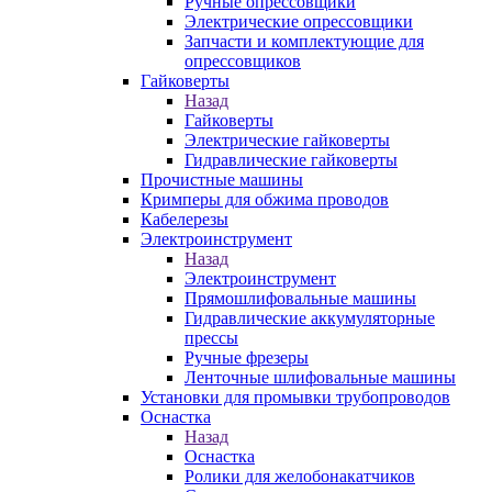
Ручные опрессовщики
Электрические опрессовщики
Запчасти и комплектующие для
опрессовщиков
Гайковерты
Назад
Гайковерты
Электрические гайковерты
Гидравлические гайковерты
Прочистные машины
Кримперы для обжима проводов
Кабелерезы
Электроинструмент
Назад
Электроинструмент
Прямошлифовальные машины
Гидравлические аккумуляторные
прессы
Ручные фрезеры
Ленточные шлифовальные машины
Установки для промывки трубопроводов
Оснастка
Назад
Оснастка
Ролики для желобонакатчиков