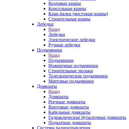
Козловые краны
Консольные краны
Кран-балки (мостовые краны)
Строительные краны
Лебедки
Назад
Лебедки
Электрические лебедки
Ручные лебедки
Подъемники
Назад
Подъемники
Ножничные подъемники
Строительные люльки
Телескопические подъемники
Мачтовые подъемники
Домкраты
Назад
Домкраты
Реечные домкраты
Винтовые домкраты
Кабельные домкраты
Гидравлические бутылочные домкраты
Подкатные домкраты
Системы радиоуправления