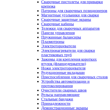
Сварочные пистолеты для приварки
крепежа
Патроны для сварочных позиционеров
Магнитные угольники для сварки
Сварочные защитные экраны
Сварочные кабины
Тележки для сварочных аппаратов
Панели управления
Пружинные балансиры
Плазмотроны
Электроторцеватели
Электронагреватели для сварки
пластиковых труб
Зажимы для крепления коротких
втулок (фланцедержатели)
Ножи электроторцевателя
Редукционные вкладыши
Приспособления для сварочных столов
Устройства автоматизации и
протоколирования
Очистители сварных швов
Рельсы направляющие
Стальные бандажи
Принадлежности
Демонстрационные экраны