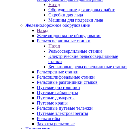
Назад
Оборудование для ледовых работ
Скребки для льда
Машины для подрезки льда
Железнодорожное оборудование
Назад
Железнодорожное оборудование
Рельсосверлильные станки
Назад
Рельсосверлильные станки
Электрические рельсосверлильные
станки
Бензиновые рельсосверлильные станки
Рельсорезные станки
Рельсошлифовальные станки
Рельсовые разгонщики стыков
Путевые рихтовщики
Путевые гайковерты
Путевые домкраты
Путевые краны
Рельсовые путевые тележки
Путевые электроагрегаты
Рельсогибы
Захваты рельсовые
Инструмент