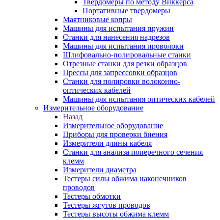
Твердомеры по методу Виккерса
Портативные твердомеры
Маятниковые копры
Машины для испытания пружин
Станки для нанесения надрезов
Машины для испытания проволоки
Шлифовально-полировальные станки
Отрезные станки для резки образцов
Прессы для запрессовки образцов
Станки для полировки волоконно-
оптических кабелей
Машины для испытания оптических кабелей
Измерительное оборудование
Назад
Измерительное оборудование
Приборы для проверки биения
Измерители длины кабеля
Станки для анализа поперечного сечения
клемм
Измерители диаметра
Тестеры силы обжима наконечников
проводов
Тестеры обмотки
Тестеры жгутов проводов
Тестеры высоты обжима клемм