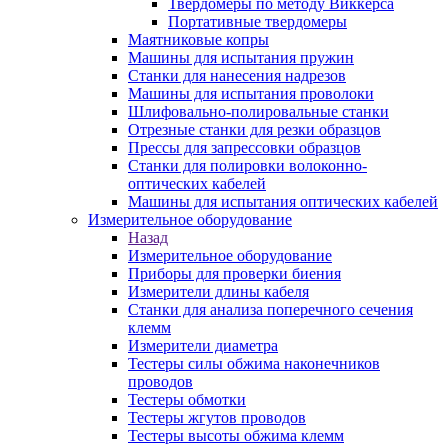
Твердомеры по методу Виккерса
Портативные твердомеры
Маятниковые копры
Машины для испытания пружин
Станки для нанесения надрезов
Машины для испытания проволоки
Шлифовально-полировальные станки
Отрезные станки для резки образцов
Прессы для запрессовки образцов
Станки для полировки волоконно-
оптических кабелей
Машины для испытания оптических кабелей
Измерительное оборудование
Назад
Измерительное оборудование
Приборы для проверки биения
Измерители длины кабеля
Станки для анализа поперечного сечения
клемм
Измерители диаметра
Тестеры силы обжима наконечников
проводов
Тестеры обмотки
Тестеры жгутов проводов
Тестеры высоты обжима клемм