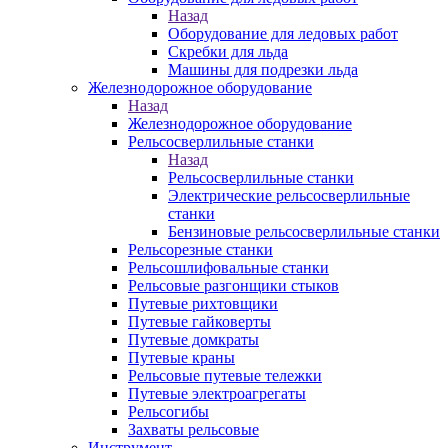
Назад
Оборудование для ледовых работ
Скребки для льда
Машины для подрезки льда
Железнодорожное оборудование
Назад
Железнодорожное оборудование
Рельсосверлильные станки
Назад
Рельсосверлильные станки
Электрические рельсосверлильные
станки
Бензиновые рельсосверлильные станки
Рельсорезные станки
Рельсошлифовальные станки
Рельсовые разгонщики стыков
Путевые рихтовщики
Путевые гайковерты
Путевые домкраты
Путевые краны
Рельсовые путевые тележки
Путевые электроагрегаты
Рельсогибы
Захваты рельсовые
Инструмент