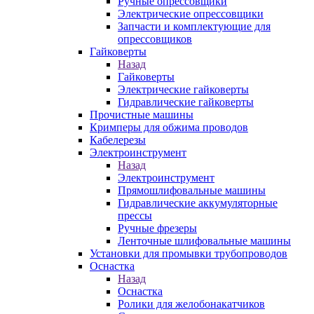
Ручные опрессовщики
Электрические опрессовщики
Запчасти и комплектующие для
опрессовщиков
Гайковерты
Назад
Гайковерты
Электрические гайковерты
Гидравлические гайковерты
Прочистные машины
Кримперы для обжима проводов
Кабелерезы
Электроинструмент
Назад
Электроинструмент
Прямошлифовальные машины
Гидравлические аккумуляторные
прессы
Ручные фрезеры
Ленточные шлифовальные машины
Установки для промывки трубопроводов
Оснастка
Назад
Оснастка
Ролики для желобонакатчиков