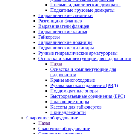
Пневмогидравлические домкраты
Подкатные грузовые домкраты
Гидравлические съемники
Разгонщики фланцев
Выравниватели фланцев
Гидравлические клинья
Гайкорезы
Гидравлические ножницы
Гидравлические цилиндры
Ручные гидравлические арматурорезы
Оснастка и комплектующие для гидросистем
Назад
Оснастка и комплектующие для
гидросистем
Краны многоходовые
Рукава высокого давления (РВД)
Поддомкратные опоры
Быстроразъемные соединения (БРС)
Плавающие опоры
Кассеты для гайковертов
Принадлежности
Сварочное оборудование
Назад
Сварочное оборудование
Сварочные аппараты