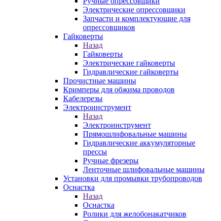
Ручные опрессовщики
Электрические опрессовщики
Запчасти и комплектующие для
опрессовщиков
Гайковерты
Назад
Гайковерты
Электрические гайковерты
Гидравлические гайковерты
Прочистные машины
Кримперы для обжима проводов
Кабелерезы
Электроинструмент
Назад
Электроинструмент
Прямошлифовальные машины
Гидравлические аккумуляторные
прессы
Ручные фрезеры
Ленточные шлифовальные машины
Установки для промывки трубопроводов
Оснастка
Назад
Оснастка
Ролики для желобонакатчиков