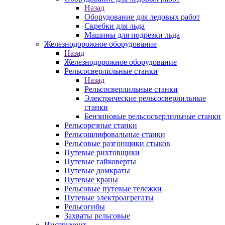
Назад
Оборудование для ледовых работ
Скребки для льда
Машины для подрезки льда
Железнодорожное оборудование
Назад
Железнодорожное оборудование
Рельсосверлильные станки
Назад
Рельсосверлильные станки
Электрические рельсосверлильные
станки
Бензиновые рельсосверлильные станки
Рельсорезные станки
Рельсошлифовальные станки
Рельсовые разгонщики стыков
Путевые рихтовщики
Путевые гайковерты
Путевые домкраты
Путевые краны
Рельсовые путевые тележки
Путевые электроагрегаты
Рельсогибы
Захваты рельсовые
Инструмент