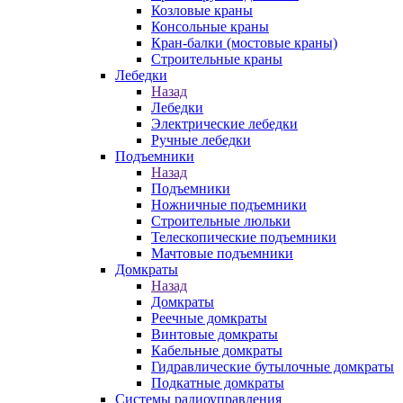
Козловые краны
Консольные краны
Кран-балки (мостовые краны)
Строительные краны
Лебедки
Назад
Лебедки
Электрические лебедки
Ручные лебедки
Подъемники
Назад
Подъемники
Ножничные подъемники
Строительные люльки
Телескопические подъемники
Мачтовые подъемники
Домкраты
Назад
Домкраты
Реечные домкраты
Винтовые домкраты
Кабельные домкраты
Гидравлические бутылочные домкраты
Подкатные домкраты
Системы радиоуправления