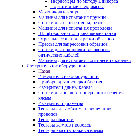
Твердомеры по методу Виккерса
Портативные твердомеры
Маятниковые копры
Машины для испытания пружин
Станки для нанесения надрезов
Машины для испытания проволоки
Шлифовально-полировальные станки
Отрезные станки для резки образцов
Прессы для запрессовки образцов
Станки для полировки волоконно-
оптических кабелей
Машины для испытания оптических кабелей
Измерительное оборудование
Назад
Измерительное оборудование
Приборы для проверки биения
Измерители длины кабеля
Станки для анализа поперечного сечения
клемм
Измерители диаметра
Тестеры силы обжима наконечников
проводов
Тестеры обмотки
Тестеры жгутов проводов
Тестеры высоты обжима клемм