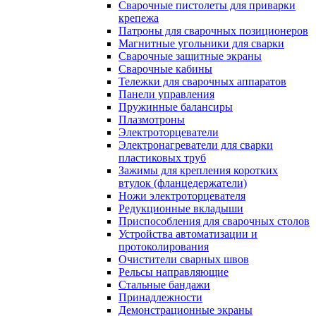
Сварочные пистолеты для приварки
крепежа
Патроны для сварочных позиционеров
Магнитные угольники для сварки
Сварочные защитные экраны
Сварочные кабины
Тележки для сварочных аппаратов
Панели управления
Пружинные балансиры
Плазмотроны
Электроторцеватели
Электронагреватели для сварки
пластиковых труб
Зажимы для крепления коротких
втулок (фланцедержатели)
Ножи электроторцевателя
Редукционные вкладыши
Приспособления для сварочных столов
Устройства автоматизации и
протоколирования
Очистители сварных швов
Рельсы направляющие
Стальные бандажи
Принадлежности
Демонстрационные экраны