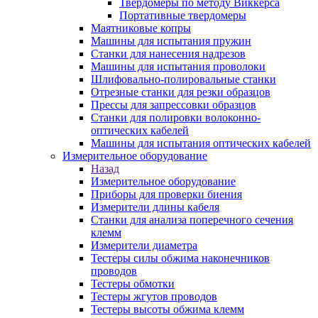
Твердомеры по методу Виккерса
Портативные твердомеры
Маятниковые копры
Машины для испытания пружин
Станки для нанесения надрезов
Машины для испытания проволоки
Шлифовально-полировальные станки
Отрезные станки для резки образцов
Прессы для запрессовки образцов
Станки для полировки волоконно-
оптических кабелей
Машины для испытания оптических кабелей
Измерительное оборудование
Назад
Измерительное оборудование
Приборы для проверки биения
Измерители длины кабеля
Станки для анализа поперечного сечения
клемм
Измерители диаметра
Тестеры силы обжима наконечников
проводов
Тестеры обмотки
Тестеры жгутов проводов
Тестеры высоты обжима клемм