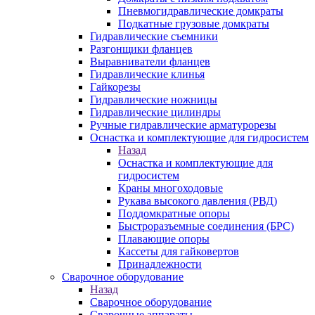
Пневмогидравлические домкраты
Подкатные грузовые домкраты
Гидравлические съемники
Разгонщики фланцев
Выравниватели фланцев
Гидравлические клинья
Гайкорезы
Гидравлические ножницы
Гидравлические цилиндры
Ручные гидравлические арматурорезы
Оснастка и комплектующие для гидросистем
Назад
Оснастка и комплектующие для
гидросистем
Краны многоходовые
Рукава высокого давления (РВД)
Поддомкратные опоры
Быстроразъемные соединения (БРС)
Плавающие опоры
Кассеты для гайковертов
Принадлежности
Сварочное оборудование
Назад
Сварочное оборудование
Сварочные аппараты