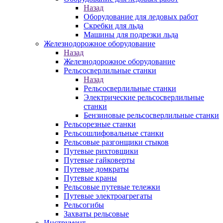
Назад
Оборудование для ледовых работ
Скребки для льда
Машины для подрезки льда
Железнодорожное оборудование
Назад
Железнодорожное оборудование
Рельсосверлильные станки
Назад
Рельсосверлильные станки
Электрические рельсосверлильные
станки
Бензиновые рельсосверлильные станки
Рельсорезные станки
Рельсошлифовальные станки
Рельсовые разгонщики стыков
Путевые рихтовщики
Путевые гайковерты
Путевые домкраты
Путевые краны
Рельсовые путевые тележки
Путевые электроагрегаты
Рельсогибы
Захваты рельсовые
Инструмент