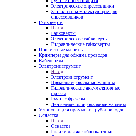
Ручные опрессовщики
Электрические опрессовщики
Запчасти и комплектующие для
опрессовщиков
Гайковерты
Назад
Гайковерты
Электрические гайковерты
Гидравлические гайковерты
Прочистные машины
Кримперы для обжима проводов
Кабелерезы
Электроинструмент
Назад
Электроинструмент
Прямошлифовальные машины
Гидравлические аккумуляторные
прессы
Ручные фрезеры
Ленточные шлифовальные машины
Установки для промывки трубопроводов
Оснастка
Назад
Оснастка
Ролики для желобонакатчиков