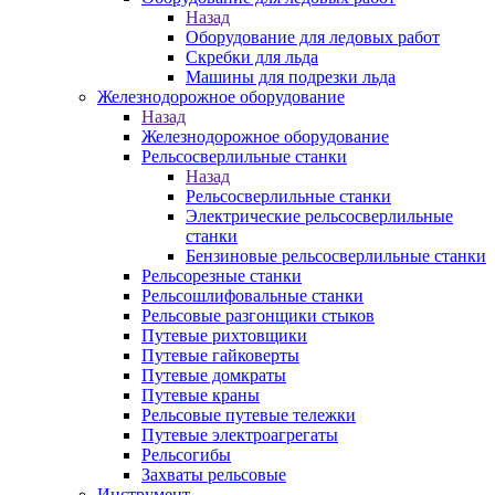
Назад
Оборудование для ледовых работ
Скребки для льда
Машины для подрезки льда
Железнодорожное оборудование
Назад
Железнодорожное оборудование
Рельсосверлильные станки
Назад
Рельсосверлильные станки
Электрические рельсосверлильные
станки
Бензиновые рельсосверлильные станки
Рельсорезные станки
Рельсошлифовальные станки
Рельсовые разгонщики стыков
Путевые рихтовщики
Путевые гайковерты
Путевые домкраты
Путевые краны
Рельсовые путевые тележки
Путевые электроагрегаты
Рельсогибы
Захваты рельсовые
Инструмент