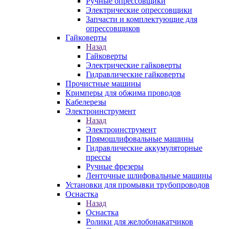
Ручные опрессовщики
Электрические опрессовщики
Запчасти и комплектующие для
опрессовщиков
Гайковерты
Назад
Гайковерты
Электрические гайковерты
Гидравлические гайковерты
Прочистные машины
Кримперы для обжима проводов
Кабелерезы
Электроинструмент
Назад
Электроинструмент
Прямошлифовальные машины
Гидравлические аккумуляторные
прессы
Ручные фрезеры
Ленточные шлифовальные машины
Установки для промывки трубопроводов
Оснастка
Назад
Оснастка
Ролики для желобонакатчиков