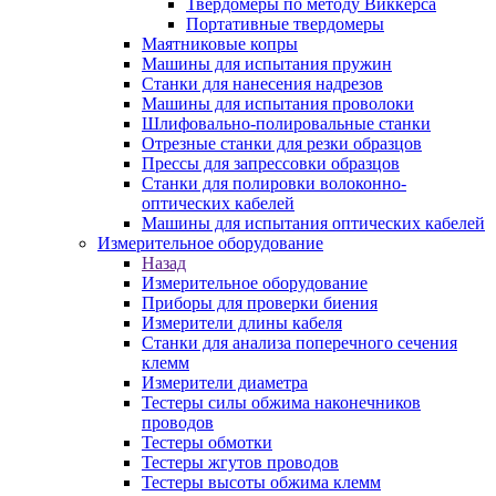
Твердомеры по методу Виккерса
Портативные твердомеры
Маятниковые копры
Машины для испытания пружин
Станки для нанесения надрезов
Машины для испытания проволоки
Шлифовально-полировальные станки
Отрезные станки для резки образцов
Прессы для запрессовки образцов
Станки для полировки волоконно-
оптических кабелей
Машины для испытания оптических кабелей
Измерительное оборудование
Назад
Измерительное оборудование
Приборы для проверки биения
Измерители длины кабеля
Станки для анализа поперечного сечения
клемм
Измерители диаметра
Тестеры силы обжима наконечников
проводов
Тестеры обмотки
Тестеры жгутов проводов
Тестеры высоты обжима клемм