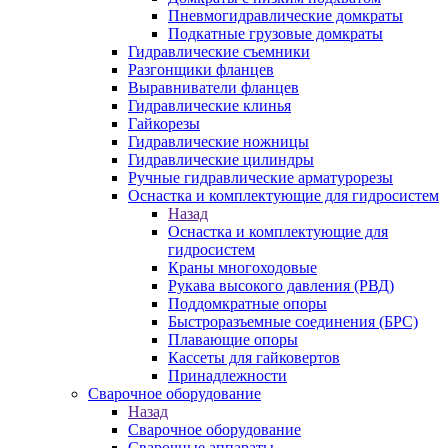
Пневмогидравлические домкраты
Подкатные грузовые домкраты
Гидравлические съемники
Разгонщики фланцев
Выравниватели фланцев
Гидравлические клинья
Гайкорезы
Гидравлические ножницы
Гидравлические цилиндры
Ручные гидравлические арматурорезы
Оснастка и комплектующие для гидросистем
Назад
Оснастка и комплектующие для
гидросистем
Краны многоходовые
Рукава высокого давления (РВД)
Поддомкратные опоры
Быстроразъемные соединения (БРС)
Плавающие опоры
Кассеты для гайковертов
Принадлежности
Сварочное оборудование
Назад
Сварочное оборудование
Сварочные аппараты