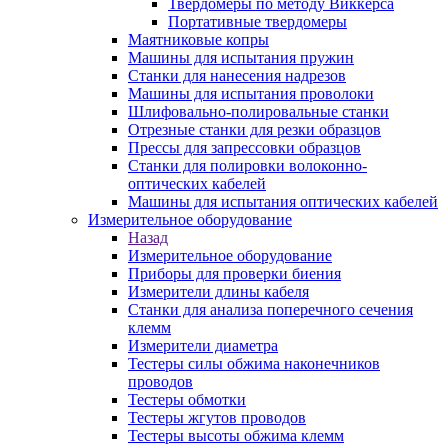
Твердомеры по методу Виккерса
Портативные твердомеры
Маятниковые копры
Машины для испытания пружин
Станки для нанесения надрезов
Машины для испытания проволоки
Шлифовально-полировальные станки
Отрезные станки для резки образцов
Прессы для запрессовки образцов
Станки для полировки волоконно-
оптических кабелей
Машины для испытания оптических кабелей
Измерительное оборудование
Назад
Измерительное оборудование
Приборы для проверки биения
Измерители длины кабеля
Станки для анализа поперечного сечения
клемм
Измерители диаметра
Тестеры силы обжима наконечников
проводов
Тестеры обмотки
Тестеры жгутов проводов
Тестеры высоты обжима клемм