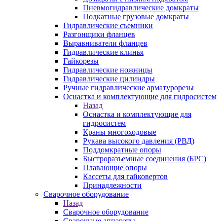
Пневмогидравлические домкраты
Подкатные грузовые домкраты
Гидравлические съемники
Разгонщики фланцев
Выравниватели фланцев
Гидравлические клинья
Гайкорезы
Гидравлические ножницы
Гидравлические цилиндры
Ручные гидравлические арматурорезы
Оснастка и комплектующие для гидросистем
Назад
Оснастка и комплектующие для
гидросистем
Краны многоходовые
Рукава высокого давления (РВД)
Поддомкратные опоры
Быстроразъемные соединения (БРС)
Плавающие опоры
Кассеты для гайковертов
Принадлежности
Сварочное оборудование
Назад
Сварочное оборудование
Сварочные аппараты