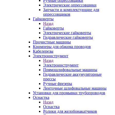
Ручные опрессовщики
Электрические опрессовщики
Запчасти и комплектующие для
опрессовщиков
Гайковерты
Назад
Гайковерты
Электрические гайковерты
Гидравлические гайковерты
Прочистные машины
Кримперы для обжима проводов
Кабелерезы
Электроинструмент
Назад
Электроинструмент
Прямошлифовальные машины
Гидравлические аккумуляторные
прессы
Ручные фрезеры
Ленточные шлифовальные машины
Установки для промывки трубопроводов
Оснастка
Назад
Оснастка
Ролики для желобонакатчиков