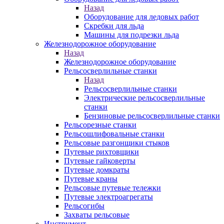
Назад
Оборудование для ледовых работ
Скребки для льда
Машины для подрезки льда
Железнодорожное оборудование
Назад
Железнодорожное оборудование
Рельсосверлильные станки
Назад
Рельсосверлильные станки
Электрические рельсосверлильные
станки
Бензиновые рельсосверлильные станки
Рельсорезные станки
Рельсошлифовальные станки
Рельсовые разгонщики стыков
Путевые рихтовщики
Путевые гайковерты
Путевые домкраты
Путевые краны
Рельсовые путевые тележки
Путевые электроагрегаты
Рельсогибы
Захваты рельсовые
Инструмент