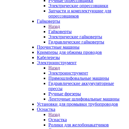
Ручные опрессовщики
Электрические опрессовщики
Запчасти и комплектующие для
опрессовщиков
Гайковерты
Назад
Гайковерты
Электрические гайковерты
Гидравлические гайковерты
Прочистные машины
Кримперы для обжима проводов
Кабелерезы
Электроинструмент
Назад
Электроинструмент
Прямошлифовальные машины
Гидравлические аккумуляторные
прессы
Ручные фрезеры
Ленточные шлифовальные машины
Установки для промывки трубопроводов
Оснастка
Назад
Оснастка
Ролики для желобонакатчиков