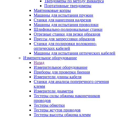
Твердомеры по методу Виккерса
Портативные твердомеры
Маятниковые копры
Машины для испытания пружин
Станки для нанесения надрезов
Машины для испытания проволоки
Шлифовально-полировальные станки
Отрезные станки для резки образцов
Прессы для запрессовки образцов
Станки для полировки волоконно-
оптических кабелей
Машины для испытания оптических кабелей
Измерительное оборудование
Назад
Измерительное оборудование
Приборы для проверки биения
Измерители длины кабеля
Станки для анализа поперечного сечения
клемм
Измерители диаметра
Тестеры силы обжима наконечников
проводов
Тестеры обмотки
Тестеры жгутов проводов
Тестеры высоты обжима клемм