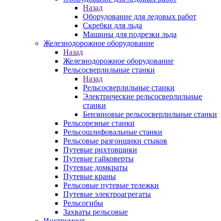
Назад
Оборудование для ледовых работ
Скребки для льда
Машины для подрезки льда
Железнодорожное оборудование
Назад
Железнодорожное оборудование
Рельсосверлильные станки
Назад
Рельсосверлильные станки
Электрические рельсосверлильные
станки
Бензиновые рельсосверлильные станки
Рельсорезные станки
Рельсошлифовальные станки
Рельсовые разгонщики стыков
Путевые рихтовщики
Путевые гайковерты
Путевые домкраты
Путевые краны
Рельсовые путевые тележки
Путевые электроагрегаты
Рельсогибы
Захваты рельсовые
Инструмент