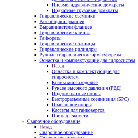
Пневмогидравлические домкраты
Подкатные грузовые домкраты
Гидравлические съемники
Разгонщики фланцев
Выравниватели фланцев
Гидравлические клинья
Гайкорезы
Гидравлические ножницы
Гидравлические цилиндры
Ручные гидравлические арматурорезы
Оснастка и комплектующие для гидросистем
Назад
Оснастка и комплектующие для
гидросистем
Краны многоходовые
Рукава высокого давления (РВД)
Поддомкратные опоры
Быстроразъемные соединения (БРС)
Плавающие опоры
Кассеты для гайковертов
Принадлежности
Сварочное оборудование
Назад
Сварочное оборудование
Сварочные аппараты