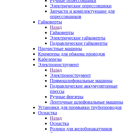
Ручные опрессовщики
Электрические опрессовщики
Запчасти и комплектующие для
опрессовщиков
Гайковерты
Назад
Гайковерты
Электрические гайковерты
Гидравлические гайковерты
Прочистные машины
Кримперы для обжима проводов
Кабелерезы
Электроинструмент
Назад
Электроинструмент
Прямошлифовальные машины
Гидравлические аккумуляторные
прессы
Ручные фрезеры
Ленточные шлифовальные машины
Установки для промывки трубопроводов
Оснастка
Назад
Оснастка
Ролики для желобонакатчиков