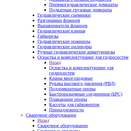
Пневмогидравлические домкраты
Подкатные грузовые домкраты
Гидравлические съемники
Разгонщики фланцев
Выравниватели фланцев
Гидравлические клинья
Гайкорезы
Гидравлические ножницы
Гидравлические цилиндры
Ручные гидравлические арматурорезы
Оснастка и комплектующие для гидросистем
Назад
Оснастка и комплектующие для
гидросистем
Краны многоходовые
Рукава высокого давления (РВД)
Поддомкратные опоры
Быстроразъемные соединения (БРС)
Плавающие опоры
Кассеты для гайковертов
Принадлежности
Сварочное оборудование
Назад
Сварочное оборудование
Сварочные аппараты