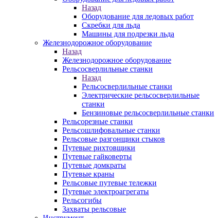
Назад
Оборудование для ледовых работ
Скребки для льда
Машины для подрезки льда
Железнодорожное оборудование
Назад
Железнодорожное оборудование
Рельсосверлильные станки
Назад
Рельсосверлильные станки
Электрические рельсосверлильные
станки
Бензиновые рельсосверлильные станки
Рельсорезные станки
Рельсошлифовальные станки
Рельсовые разгонщики стыков
Путевые рихтовщики
Путевые гайковерты
Путевые домкраты
Путевые краны
Рельсовые путевые тележки
Путевые электроагрегаты
Рельсогибы
Захваты рельсовые
Инструмент