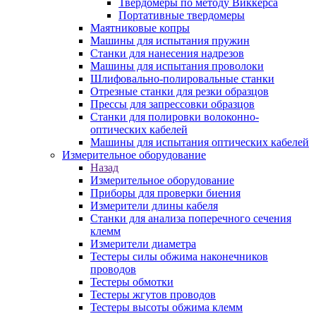
Твердомеры по методу Виккерса
Портативные твердомеры
Маятниковые копры
Машины для испытания пружин
Станки для нанесения надрезов
Машины для испытания проволоки
Шлифовально-полировальные станки
Отрезные станки для резки образцов
Прессы для запрессовки образцов
Станки для полировки волоконно-
оптических кабелей
Машины для испытания оптических кабелей
Измерительное оборудование
Назад
Измерительное оборудование
Приборы для проверки биения
Измерители длины кабеля
Станки для анализа поперечного сечения
клемм
Измерители диаметра
Тестеры силы обжима наконечников
проводов
Тестеры обмотки
Тестеры жгутов проводов
Тестеры высоты обжима клемм