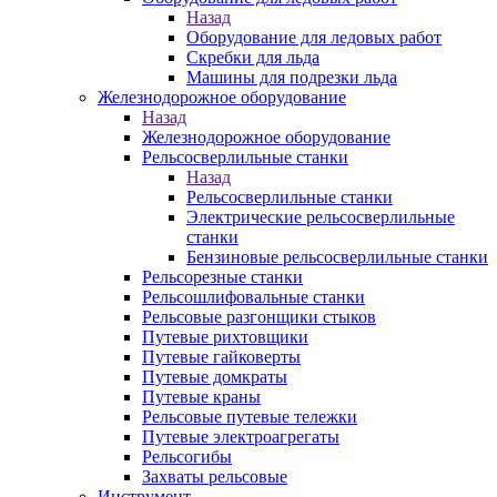
Назад
Оборудование для ледовых работ
Скребки для льда
Машины для подрезки льда
Железнодорожное оборудование
Назад
Железнодорожное оборудование
Рельсосверлильные станки
Назад
Рельсосверлильные станки
Электрические рельсосверлильные
станки
Бензиновые рельсосверлильные станки
Рельсорезные станки
Рельсошлифовальные станки
Рельсовые разгонщики стыков
Путевые рихтовщики
Путевые гайковерты
Путевые домкраты
Путевые краны
Рельсовые путевые тележки
Путевые электроагрегаты
Рельсогибы
Захваты рельсовые
Инструмент