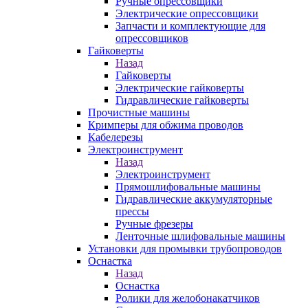
Ручные опрессовщики
Электрические опрессовщики
Запчасти и комплектующие для
опрессовщиков
Гайковерты
Назад
Гайковерты
Электрические гайковерты
Гидравлические гайковерты
Прочистные машины
Кримперы для обжима проводов
Кабелерезы
Электроинструмент
Назад
Электроинструмент
Прямошлифовальные машины
Гидравлические аккумуляторные
прессы
Ручные фрезеры
Ленточные шлифовальные машины
Установки для промывки трубопроводов
Оснастка
Назад
Оснастка
Ролики для желобонакатчиков