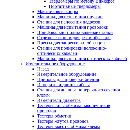
Твердомеры по методу Виккерса
Портативные твердомеры
Маятниковые копры
Машины для испытания пружин
Станки для нанесения надрезов
Машины для испытания проволоки
Шлифовально-полировальные станки
Отрезные станки для резки образцов
Прессы для запрессовки образцов
Станки для полировки волоконно-
оптических кабелей
Машины для испытания оптических кабелей
Измерительное оборудование
Назад
Измерительное оборудование
Приборы для проверки биения
Измерители длины кабеля
Станки для анализа поперечного сечения
клемм
Измерители диаметра
Тестеры силы обжима наконечников
проводов
Тестеры обмотки
Тестеры жгутов проводов
Тестеры высоты обжима клемм