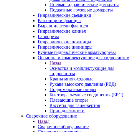
Пневмогидравлические домкраты
Подкатные грузовые домкраты
Гидравлические съемники
Разгонщики фланцев
Выравниватели фланцев
Гидравлические клинья
Гайкорезы
Гидравлические ножницы
Гидравлические цилиндры
Ручные гидравлические арматурорезы
Оснастка и комплектующие для гидросистем
Назад
Оснастка и комплектующие для
гидросистем
Краны многоходовые
Рукава высокого давления (РВД)
Поддомкратные опоры
Быстроразъемные соединения (БРС)
Плавающие опоры
Кассеты для гайковертов
Принадлежности
Сварочное оборудование
Назад
Сварочное оборудование
Сварочные аппараты