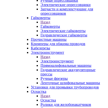
Ручные опрессовщики
Электрические опрессовщики
Запчасти и комплектующие для
опрессовщиков
Гайковерты
Назад
Гайковерты
Электрические гайковерты
Гидравлические гайковерты
Прочистные машины
Кримперы для обжима проводов
Кабелерезы
Электроинструмент
Назад
Электроинструмент
Прямошлифовальные машины
Гидравлические аккумуляторные
прессы
Ручные фрезеры
Ленточные шлифовальные машины
Установки для промывки трубопроводов
Оснастка
Назад
Оснастка
Ролики для желобонакатчиков