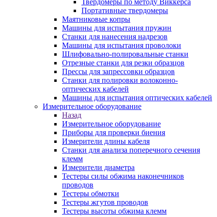
Твердомеры по методу Виккерса
Портативные твердомеры
Маятниковые копры
Машины для испытания пружин
Станки для нанесения надрезов
Машины для испытания проволоки
Шлифовально-полировальные станки
Отрезные станки для резки образцов
Прессы для запрессовки образцов
Станки для полировки волоконно-
оптических кабелей
Машины для испытания оптических кабелей
Измерительное оборудование
Назад
Измерительное оборудование
Приборы для проверки биения
Измерители длины кабеля
Станки для анализа поперечного сечения
клемм
Измерители диаметра
Тестеры силы обжима наконечников
проводов
Тестеры обмотки
Тестеры жгутов проводов
Тестеры высоты обжима клемм