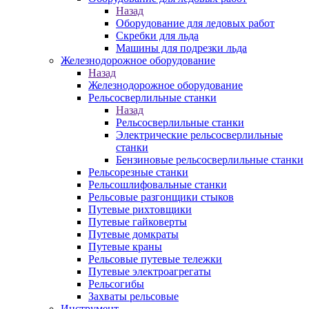
Назад
Оборудование для ледовых работ
Скребки для льда
Машины для подрезки льда
Железнодорожное оборудование
Назад
Железнодорожное оборудование
Рельсосверлильные станки
Назад
Рельсосверлильные станки
Электрические рельсосверлильные
станки
Бензиновые рельсосверлильные станки
Рельсорезные станки
Рельсошлифовальные станки
Рельсовые разгонщики стыков
Путевые рихтовщики
Путевые гайковерты
Путевые домкраты
Путевые краны
Рельсовые путевые тележки
Путевые электроагрегаты
Рельсогибы
Захваты рельсовые
Инструмент