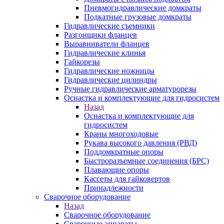
Пневмогидравлические домкраты
Подкатные грузовые домкраты
Гидравлические съемники
Разгонщики фланцев
Выравниватели фланцев
Гидравлические клинья
Гайкорезы
Гидравлические ножницы
Гидравлические цилиндры
Ручные гидравлические арматурорезы
Оснастка и комплектующие для гидросистем
Назад
Оснастка и комплектующие для
гидросистем
Краны многоходовые
Рукава высокого давления (РВД)
Поддомкратные опоры
Быстроразъемные соединения (БРС)
Плавающие опоры
Кассеты для гайковертов
Принадлежности
Сварочное оборудование
Назад
Сварочное оборудование
Сварочные аппараты