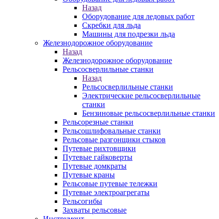
Назад
Оборудование для ледовых работ
Скребки для льда
Машины для подрезки льда
Железнодорожное оборудование
Назад
Железнодорожное оборудование
Рельсосверлильные станки
Назад
Рельсосверлильные станки
Электрические рельсосверлильные
станки
Бензиновые рельсосверлильные станки
Рельсорезные станки
Рельсошлифовальные станки
Рельсовые разгонщики стыков
Путевые рихтовщики
Путевые гайковерты
Путевые домкраты
Путевые краны
Рельсовые путевые тележки
Путевые электроагрегаты
Рельсогибы
Захваты рельсовые
Инструмент