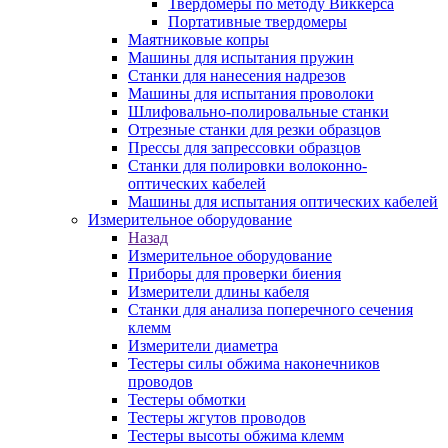
Твердомеры по методу Виккерса
Портативные твердомеры
Маятниковые копры
Машины для испытания пружин
Станки для нанесения надрезов
Машины для испытания проволоки
Шлифовально-полировальные станки
Отрезные станки для резки образцов
Прессы для запрессовки образцов
Станки для полировки волоконно-
оптических кабелей
Машины для испытания оптических кабелей
Измерительное оборудование
Назад
Измерительное оборудование
Приборы для проверки биения
Измерители длины кабеля
Станки для анализа поперечного сечения
клемм
Измерители диаметра
Тестеры силы обжима наконечников
проводов
Тестеры обмотки
Тестеры жгутов проводов
Тестеры высоты обжима клемм