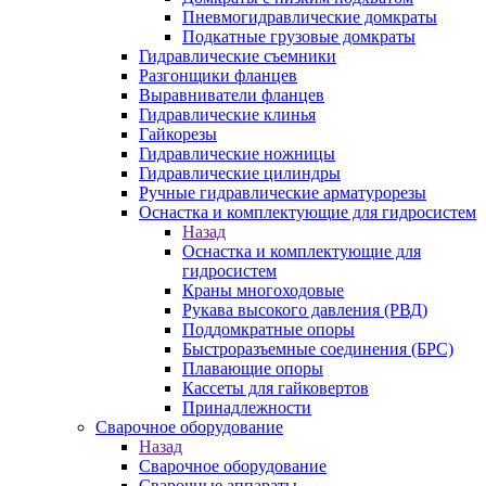
Пневмогидравлические домкраты
Подкатные грузовые домкраты
Гидравлические съемники
Разгонщики фланцев
Выравниватели фланцев
Гидравлические клинья
Гайкорезы
Гидравлические ножницы
Гидравлические цилиндры
Ручные гидравлические арматурорезы
Оснастка и комплектующие для гидросистем
Назад
Оснастка и комплектующие для
гидросистем
Краны многоходовые
Рукава высокого давления (РВД)
Поддомкратные опоры
Быстроразъемные соединения (БРС)
Плавающие опоры
Кассеты для гайковертов
Принадлежности
Сварочное оборудование
Назад
Сварочное оборудование
Сварочные аппараты