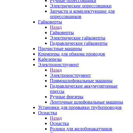
Ручные опрессовщики
Электрические опрессовщики
Запчасти и комплектующие для
опрессовщиков
Гайковерты
Назад
Гайковерты
Электрические гайковерты
Гидравлические гайковерты
Прочистные машины
Кримперы для обжима проводов
Кабелерезы
Электроинструмент
Назад
Электроинструмент
Прямошлифовальные машины
Гидравлические аккумуляторные
прессы
Ручные фрезеры
Ленточные шлифовальные машины
Установки для промывки трубопроводов
Оснастка
Назад
Оснастка
Ролики для желобонакатчиков