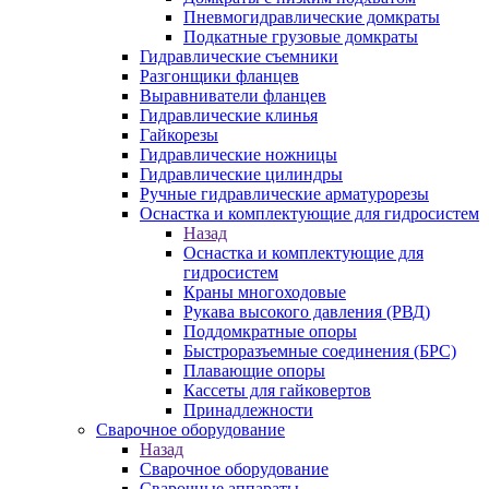
Пневмогидравлические домкраты
Подкатные грузовые домкраты
Гидравлические съемники
Разгонщики фланцев
Выравниватели фланцев
Гидравлические клинья
Гайкорезы
Гидравлические ножницы
Гидравлические цилиндры
Ручные гидравлические арматурорезы
Оснастка и комплектующие для гидросистем
Назад
Оснастка и комплектующие для
гидросистем
Краны многоходовые
Рукава высокого давления (РВД)
Поддомкратные опоры
Быстроразъемные соединения (БРС)
Плавающие опоры
Кассеты для гайковертов
Принадлежности
Сварочное оборудование
Назад
Сварочное оборудование
Сварочные аппараты