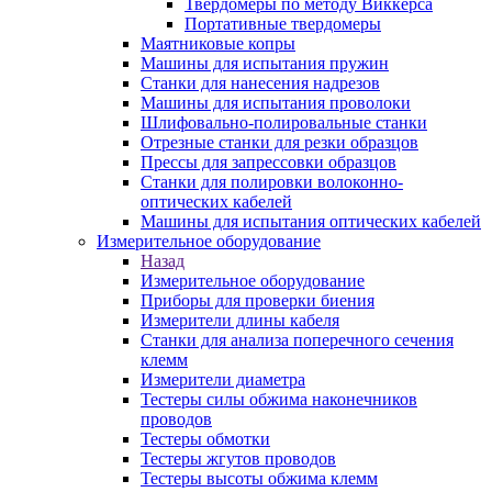
Твердомеры по методу Виккерса
Портативные твердомеры
Маятниковые копры
Машины для испытания пружин
Станки для нанесения надрезов
Машины для испытания проволоки
Шлифовально-полировальные станки
Отрезные станки для резки образцов
Прессы для запрессовки образцов
Станки для полировки волоконно-
оптических кабелей
Машины для испытания оптических кабелей
Измерительное оборудование
Назад
Измерительное оборудование
Приборы для проверки биения
Измерители длины кабеля
Станки для анализа поперечного сечения
клемм
Измерители диаметра
Тестеры силы обжима наконечников
проводов
Тестеры обмотки
Тестеры жгутов проводов
Тестеры высоты обжима клемм