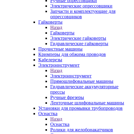
Ручные опрессовщики
Электрические опрессовщики
Запчасти и комплектующие для
опрессовщиков
Гайковерты
Назад
Гайковерты
Электрические гайковерты
Гидравлические гайковерты
Прочистные машины
Кримперы для обжима проводов
Кабелерезы
Электроинструмент
Назад
Электроинструмент
Прямошлифовальные машины
Гидравлические аккумуляторные
прессы
Ручные фрезеры
Ленточные шлифовальные машины
Установки для промывки трубопроводов
Оснастка
Назад
Оснастка
Ролики для желобонакатчиков