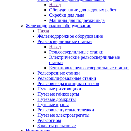
Назад
Оборудование для ледовых работ
Скребки для льда
Машины для подрезки льда
Железнодорожное оборудование
Назад
Железнодорожное оборудование
Рельсосверлильные станки
Назад
Рельсосверлильные станки
Электрические рельсосверлильные
станки
Бензиновые рельсосверлильные станки
Рельсорезные станки
Рельсошлифовальные станки
Рельсовые разгонщики стыков
Путевые рихтовщики
Путевые гайковерты
Путевые домкраты
Путевые краны
Рельсовые путевые тележки
Путевые электроагрегаты
Рельсогибы
Захваты рельсовые
Инструмент