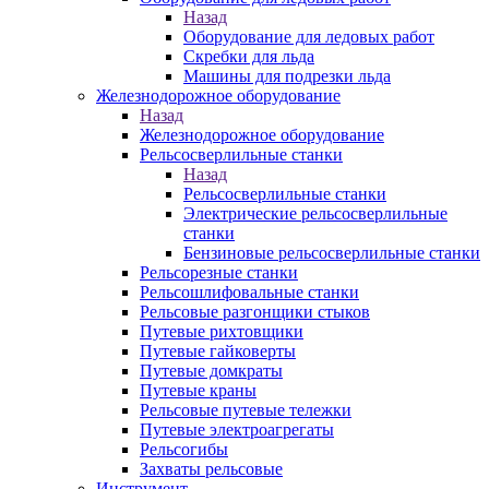
Назад
Оборудование для ледовых работ
Скребки для льда
Машины для подрезки льда
Железнодорожное оборудование
Назад
Железнодорожное оборудование
Рельсосверлильные станки
Назад
Рельсосверлильные станки
Электрические рельсосверлильные
станки
Бензиновые рельсосверлильные станки
Рельсорезные станки
Рельсошлифовальные станки
Рельсовые разгонщики стыков
Путевые рихтовщики
Путевые гайковерты
Путевые домкраты
Путевые краны
Рельсовые путевые тележки
Путевые электроагрегаты
Рельсогибы
Захваты рельсовые
Инструмент