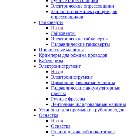
Ручные опрессовщики
Электрические опрессовщики
Запчасти и комплектующие для
опрессовщиков
Гайковерты
Назад
Гайковерты
Электрические гайковерты
Гидравлические гайковерты
Прочистные машины
Кримперы для обжима проводов
Кабелерезы
Электроинструмент
Назад
Электроинструмент
Прямошлифовальные машины
Гидравлические аккумуляторные
прессы
Ручные фрезеры
Ленточные шлифовальные машины
Установки для промывки трубопроводов
Оснастка
Назад
Оснастка
Ролики для желобонакатчиков