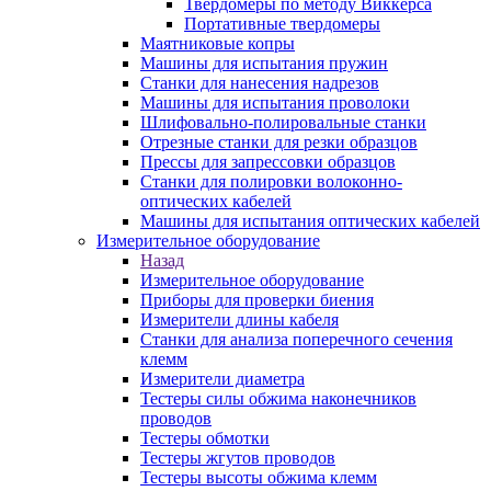
Твердомеры по методу Виккерса
Портативные твердомеры
Маятниковые копры
Машины для испытания пружин
Станки для нанесения надрезов
Машины для испытания проволоки
Шлифовально-полировальные станки
Отрезные станки для резки образцов
Прессы для запрессовки образцов
Станки для полировки волоконно-
оптических кабелей
Машины для испытания оптических кабелей
Измерительное оборудование
Назад
Измерительное оборудование
Приборы для проверки биения
Измерители длины кабеля
Станки для анализа поперечного сечения
клемм
Измерители диаметра
Тестеры силы обжима наконечников
проводов
Тестеры обмотки
Тестеры жгутов проводов
Тестеры высоты обжима клемм