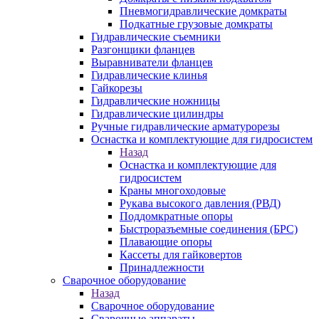
Пневмогидравлические домкраты
Подкатные грузовые домкраты
Гидравлические съемники
Разгонщики фланцев
Выравниватели фланцев
Гидравлические клинья
Гайкорезы
Гидравлические ножницы
Гидравлические цилиндры
Ручные гидравлические арматурорезы
Оснастка и комплектующие для гидросистем
Назад
Оснастка и комплектующие для
гидросистем
Краны многоходовые
Рукава высокого давления (РВД)
Поддомкратные опоры
Быстроразъемные соединения (БРС)
Плавающие опоры
Кассеты для гайковертов
Принадлежности
Сварочное оборудование
Назад
Сварочное оборудование
Сварочные аппараты