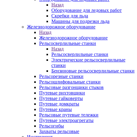
Назад
Оборудование для ледовых работ
Скребки для льда
Машины для подрезки льда
Железнодорожное оборудование
Назад
Железнодорожное оборудование
Рельсосверлильные станки
Назад
Рельсосверлильные станки
Электрические рельсосверлильные
станки
Бензиновые рельсосверлильные станки
Рельсорезные станки
Рельсошлифовальные станки
Рельсовые разгонщики стыков
Путевые рихтовщики
Путевые гайковерты
Путевые домкраты
Путевые краны
Рельсовые путевые тележки
Путевые электроагрегаты
Рельсогибы
Захваты рельсовые
Инструмент