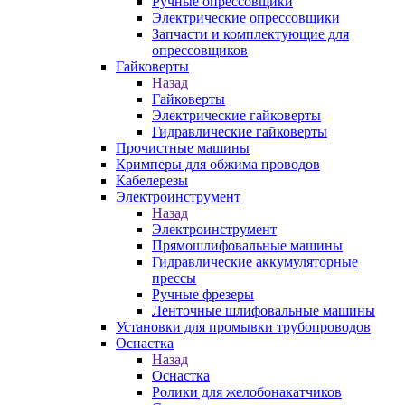
Ручные опрессовщики
Электрические опрессовщики
Запчасти и комплектующие для
опрессовщиков
Гайковерты
Назад
Гайковерты
Электрические гайковерты
Гидравлические гайковерты
Прочистные машины
Кримперы для обжима проводов
Кабелерезы
Электроинструмент
Назад
Электроинструмент
Прямошлифовальные машины
Гидравлические аккумуляторные
прессы
Ручные фрезеры
Ленточные шлифовальные машины
Установки для промывки трубопроводов
Оснастка
Назад
Оснастка
Ролики для желобонакатчиков