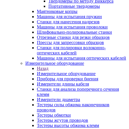
Твердомеры по методу Виккерса
Портативные твердомеры
Маятниковые копры
Машины для испытания пружин
Станки для нанесения надрезов
Машины для испытания проволоки
Шлифовально-полировальные станки
Отрезные станки для резки образцов
Прессы для запрессовки образцов
Станки для полировки волоконно-
оптических кабелей
Машины для испытания оптических кабелей
Измерительное оборудование
Назад
Измерительное оборудование
Приборы для проверки биения
Измерители длины кабеля
Станки для анализа поперечного сечения
клемм
Измерители диаметра
Тестеры силы обжима наконечников
проводов
Тестеры обмотки
Тестеры жгутов проводов
Тестеры высоты обжима клемм