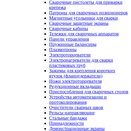
Сварочные пистолеты для приварки
крепежа
Патроны для сварочных позиционеров
Магнитные угольники для сварки
Сварочные защитные экраны
Сварочные кабины
Тележки для сварочных аппаратов
Панели управления
Пружинные балансиры
Плазмотроны
Электроторцеватели
Электронагреватели для сварки
пластиковых труб
Зажимы для крепления коротких
втулок (фланцедержатели)
Ножи электроторцевателя
Редукционные вкладыши
Приспособления для сварочных столов
Устройства автоматизации и
протоколирования
Очистители сварных швов
Рельсы направляющие
Стальные бандажи
Принадлежности
Демонстрационные экраны