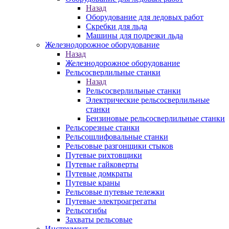
Назад
Оборудование для ледовых работ
Скребки для льда
Машины для подрезки льда
Железнодорожное оборудование
Назад
Железнодорожное оборудование
Рельсосверлильные станки
Назад
Рельсосверлильные станки
Электрические рельсосверлильные
станки
Бензиновые рельсосверлильные станки
Рельсорезные станки
Рельсошлифовальные станки
Рельсовые разгонщики стыков
Путевые рихтовщики
Путевые гайковерты
Путевые домкраты
Путевые краны
Рельсовые путевые тележки
Путевые электроагрегаты
Рельсогибы
Захваты рельсовые
Инструмент