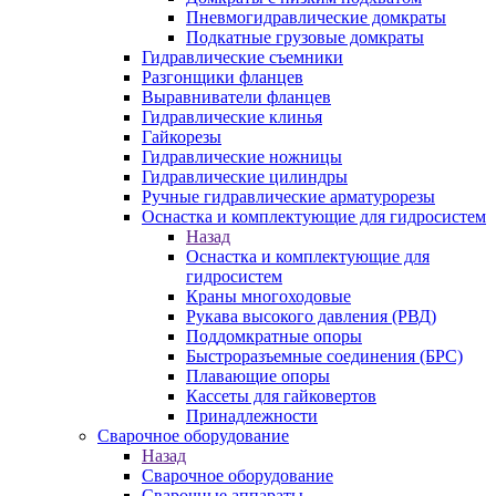
Пневмогидравлические домкраты
Подкатные грузовые домкраты
Гидравлические съемники
Разгонщики фланцев
Выравниватели фланцев
Гидравлические клинья
Гайкорезы
Гидравлические ножницы
Гидравлические цилиндры
Ручные гидравлические арматурорезы
Оснастка и комплектующие для гидросистем
Назад
Оснастка и комплектующие для
гидросистем
Краны многоходовые
Рукава высокого давления (РВД)
Поддомкратные опоры
Быстроразъемные соединения (БРС)
Плавающие опоры
Кассеты для гайковертов
Принадлежности
Сварочное оборудование
Назад
Сварочное оборудование
Сварочные аппараты