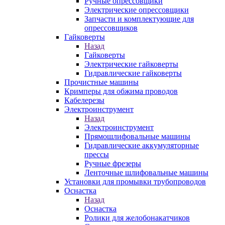
Ручные опрессовщики
Электрические опрессовщики
Запчасти и комплектующие для
опрессовщиков
Гайковерты
Назад
Гайковерты
Электрические гайковерты
Гидравлические гайковерты
Прочистные машины
Кримперы для обжима проводов
Кабелерезы
Электроинструмент
Назад
Электроинструмент
Прямошлифовальные машины
Гидравлические аккумуляторные
прессы
Ручные фрезеры
Ленточные шлифовальные машины
Установки для промывки трубопроводов
Оснастка
Назад
Оснастка
Ролики для желобонакатчиков