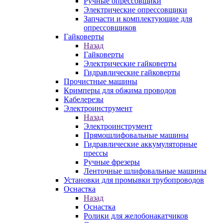
Ручные опрессовщики
Электрические опрессовщики
Запчасти и комплектующие для
опрессовщиков
Гайковерты
Назад
Гайковерты
Электрические гайковерты
Гидравлические гайковерты
Прочистные машины
Кримперы для обжима проводов
Кабелерезы
Электроинструмент
Назад
Электроинструмент
Прямошлифовальные машины
Гидравлические аккумуляторные
прессы
Ручные фрезеры
Ленточные шлифовальные машины
Установки для промывки трубопроводов
Оснастка
Назад
Оснастка
Ролики для желобонакатчиков