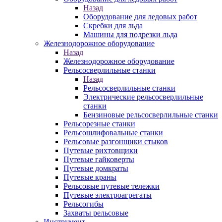
Назад
Оборудование для ледовых работ
Скребки для льда
Машины для подрезки льда
Железнодорожное оборудование
Назад
Железнодорожное оборудование
Рельсосверлильные станки
Назад
Рельсосверлильные станки
Электрические рельсосверлильные
станки
Бензиновые рельсосверлильные станки
Рельсорезные станки
Рельсошлифовальные станки
Рельсовые разгонщики стыков
Путевые рихтовщики
Путевые гайковерты
Путевые домкраты
Путевые краны
Рельсовые путевые тележки
Путевые электроагрегаты
Рельсогибы
Захваты рельсовые
Инструмент