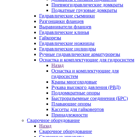
Пневмогидравлические домкраты
Подкатные грузовые домкраты
Гидравлические съемники
Разгонщики фланцев
Выравниватели фланцев
Гидравлические клинья
Гайкорезы
Гидравлические ножницы
Гидравлические цилиндры
Ручные гидравлические арматурорезы
Оснастка и комплектующие для гидросистем
Назад
Оснастка и комплектующие для
гидросистем
Краны многоходовые
Рукава высокого давления (РВД)
Поддомкратные опоры
Быстроразъемные соединения (БРС)
Плавающие опоры
Кассеты для гайковертов
Принадлежности
Сварочное оборудование
Назад
Сварочное оборудование
Сварочные аппараты