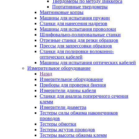
Твердомеры по методу Виккерса
Портативные твердомеры
Маятниковые копры
Машины для испытания пружин
Станки для нанесения надрезов
Машины для испытания проволоки
Шлифовально-полировальные станки
Отрезные станки для резки образцов
Прессы для запрессовки образцов
Станки для полировки волоконно-
оптических кабелей
Машины для испытания оптических кабелей
Измерительное оборудование
Назад
Измерительное оборудование
Приборы для проверки биения
Измерители длины кабеля
Станки для анализа поперечного сечения
клемм
Измерители диаметра
Тестеры силы обжима наконечников
проводов
Тестеры обмотки
Тестеры жгутов проводов
Тестеры высоты обжима клемм