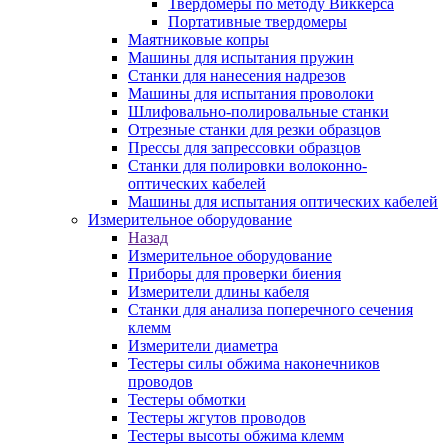
Твердомеры по методу Виккерса
Портативные твердомеры
Маятниковые копры
Машины для испытания пружин
Станки для нанесения надрезов
Машины для испытания проволоки
Шлифовально-полировальные станки
Отрезные станки для резки образцов
Прессы для запрессовки образцов
Станки для полировки волоконно-
оптических кабелей
Машины для испытания оптических кабелей
Измерительное оборудование
Назад
Измерительное оборудование
Приборы для проверки биения
Измерители длины кабеля
Станки для анализа поперечного сечения
клемм
Измерители диаметра
Тестеры силы обжима наконечников
проводов
Тестеры обмотки
Тестеры жгутов проводов
Тестеры высоты обжима клемм