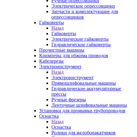
Ручные опрессовщики
Электрические опрессовщики
Запчасти и комплектующие для
опрессовщиков
Гайковерты
Назад
Гайковерты
Электрические гайковерты
Гидравлические гайковерты
Прочистные машины
Кримперы для обжима проводов
Кабелерезы
Электроинструмент
Назад
Электроинструмент
Прямошлифовальные машины
Гидравлические аккумуляторные
прессы
Ручные фрезеры
Ленточные шлифовальные машины
Установки для промывки трубопроводов
Оснастка
Назад
Оснастка
Ролики для желобонакатчиков