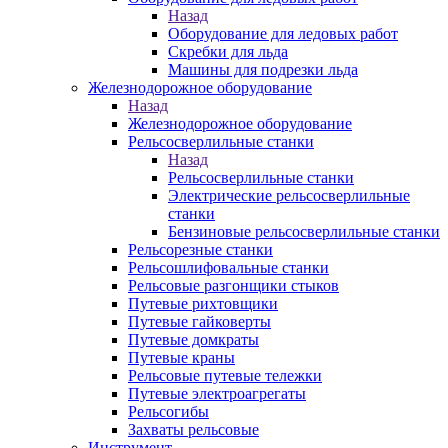
Назад
Оборудование для ледовых работ
Скребки для льда
Машины для подрезки льда
Железнодорожное оборудование
Назад
Железнодорожное оборудование
Рельсосверлильные станки
Назад
Рельсосверлильные станки
Электрические рельсосверлильные
станки
Бензиновые рельсосверлильные станки
Рельсорезные станки
Рельсошлифовальные станки
Рельсовые разгонщики стыков
Путевые рихтовщики
Путевые гайковерты
Путевые домкраты
Путевые краны
Рельсовые путевые тележки
Путевые электроагрегаты
Рельсогибы
Захваты рельсовые
Инструмент