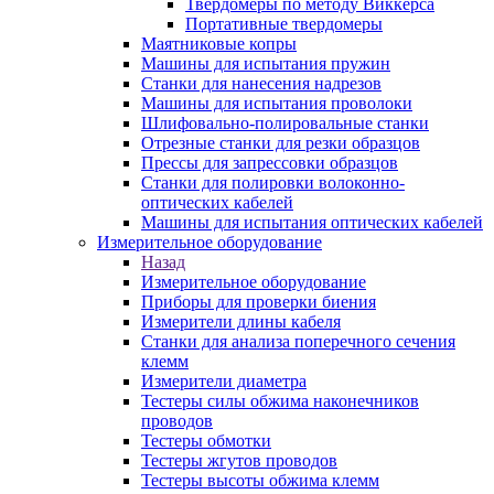
Твердомеры по методу Виккерса
Портативные твердомеры
Маятниковые копры
Машины для испытания пружин
Станки для нанесения надрезов
Машины для испытания проволоки
Шлифовально-полировальные станки
Отрезные станки для резки образцов
Прессы для запрессовки образцов
Станки для полировки волоконно-
оптических кабелей
Машины для испытания оптических кабелей
Измерительное оборудование
Назад
Измерительное оборудование
Приборы для проверки биения
Измерители длины кабеля
Станки для анализа поперечного сечения
клемм
Измерители диаметра
Тестеры силы обжима наконечников
проводов
Тестеры обмотки
Тестеры жгутов проводов
Тестеры высоты обжима клемм