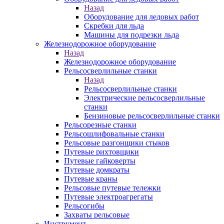
Назад
Оборудование для ледовых работ
Скребки для льда
Машины для подрезки льда
Железнодорожное оборудование
Назад
Железнодорожное оборудование
Рельсосверлильные станки
Назад
Рельсосверлильные станки
Электрические рельсосверлильные
станки
Бензиновые рельсосверлильные станки
Рельсорезные станки
Рельсошлифовальные станки
Рельсовые разгонщики стыков
Путевые рихтовщики
Путевые гайковерты
Путевые домкраты
Путевые краны
Рельсовые путевые тележки
Путевые электроагрегаты
Рельсогибы
Захваты рельсовые
Инструмент