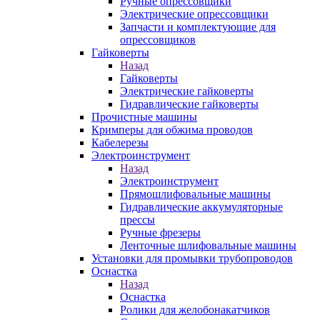
Ручные опрессовщики
Электрические опрессовщики
Запчасти и комплектующие для
опрессовщиков
Гайковерты
Назад
Гайковерты
Электрические гайковерты
Гидравлические гайковерты
Прочистные машины
Кримперы для обжима проводов
Кабелерезы
Электроинструмент
Назад
Электроинструмент
Прямошлифовальные машины
Гидравлические аккумуляторные
прессы
Ручные фрезеры
Ленточные шлифовальные машины
Установки для промывки трубопроводов
Оснастка
Назад
Оснастка
Ролики для желобонакатчиков