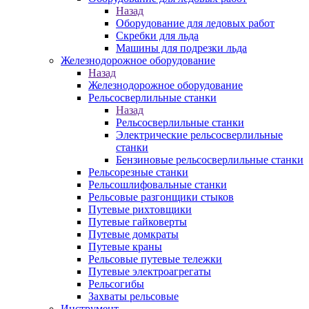
Назад
Оборудование для ледовых работ
Скребки для льда
Машины для подрезки льда
Железнодорожное оборудование
Назад
Железнодорожное оборудование
Рельсосверлильные станки
Назад
Рельсосверлильные станки
Электрические рельсосверлильные
станки
Бензиновые рельсосверлильные станки
Рельсорезные станки
Рельсошлифовальные станки
Рельсовые разгонщики стыков
Путевые рихтовщики
Путевые гайковерты
Путевые домкраты
Путевые краны
Рельсовые путевые тележки
Путевые электроагрегаты
Рельсогибы
Захваты рельсовые
Инструмент