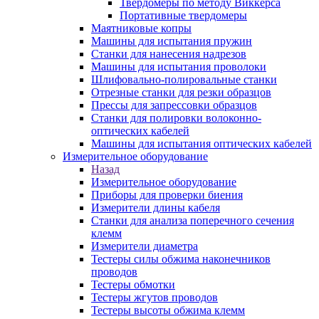
Твердомеры по методу Виккерса
Портативные твердомеры
Маятниковые копры
Машины для испытания пружин
Станки для нанесения надрезов
Машины для испытания проволоки
Шлифовально-полировальные станки
Отрезные станки для резки образцов
Прессы для запрессовки образцов
Станки для полировки волоконно-
оптических кабелей
Машины для испытания оптических кабелей
Измерительное оборудование
Назад
Измерительное оборудование
Приборы для проверки биения
Измерители длины кабеля
Станки для анализа поперечного сечения
клемм
Измерители диаметра
Тестеры силы обжима наконечников
проводов
Тестеры обмотки
Тестеры жгутов проводов
Тестеры высоты обжима клемм