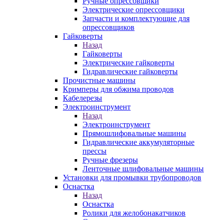
Ручные опрессовщики
Электрические опрессовщики
Запчасти и комплектующие для
опрессовщиков
Гайковерты
Назад
Гайковерты
Электрические гайковерты
Гидравлические гайковерты
Прочистные машины
Кримперы для обжима проводов
Кабелерезы
Электроинструмент
Назад
Электроинструмент
Прямошлифовальные машины
Гидравлические аккумуляторные
прессы
Ручные фрезеры
Ленточные шлифовальные машины
Установки для промывки трубопроводов
Оснастка
Назад
Оснастка
Ролики для желобонакатчиков